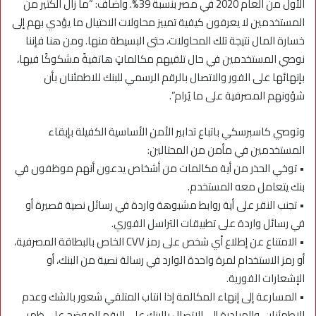
الأول من العام 2020 في مصر بنسبة 39%. وأضاف: “ما زال الكثير من
المستخدمين لا يعرفون كيفية تمييز محاولات الاحتيال ما يؤدي بهم إلى
خسارة المال نتيجة تلك المحاولات، حتى البسيطة منها. ومن هنا فإننا
نوصي المستخدمين في حال تلقيهم مكالماتٍ هاتفيةً مشكوكًا فيها،
بإنهائها على الفور والاتصال بالرقم الرسمي للبنك للاطمئنان بأن
شؤونهم المصرفية على ما يُرام”.
وتوصي كاسبرسكي باتباع تدابير الأمن الأساسية الكفيلة بإبقاء
المستخدمين في مأمن من المحتالين:
• توخي الحذر من أية مكالمات من أشخاص يدعون أنهم موظفون في
بنك يتعامل معه المستخدم.
• تجنب النقر على أية روابط مشبوهة واردة في رسائل نصية قصيرة أو
في رسائل واردة على تطبيقات التراسل الفوري.
• الامتناع عن إطلاع أي شخص على رمز CVV الخاص بالبطاقة المصرفية،
أو رمز الاستخدام لمرة واحدة الوارد في رسالة نصية من البنك، أو
الإشعارات الفورية.
• المسارعة إلى إنهاء المكالمة إذا انتاب المتلقي شعور بالشك وعدم
الاطمئنان، والمبادرة إلى الاتصال بالبنك على الرقم الموضح على ظهر