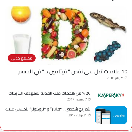
مجتمع مدني
10 علامات تدل على نقص ” فيتامين د ” في الجسم
21 يناير، 2018
26 % من هجمات طلب الفدية تستهدف الشركات
7 ديسمبر، 2017
بتصريح شخصي .. “فايبر” و “تروكولر” يتجسس عليك
31 يوليو، 2017