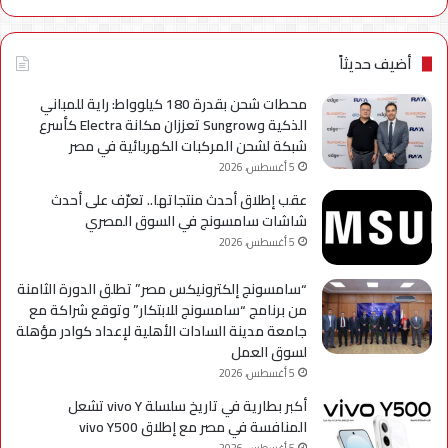
شركة
للتر
الإسماعيلية
لسل
axy
أضيف حديثاً
A
محطات شحن بقدرة 180 كيلوواط: راية للمباني
الذكية وSungrow تعززان مكانة Electra كأسرع
شبكة لشحن المركبات الكهربائية في مصر
5 أغسطس، 2026
عقب إطلاق أحدث منتجاتها.. تعرّف على أحدث
شاشات سامسونج في السوق المصري
5 أغسطس، 2026
“سامسونج إلكترونيكس مصر” تطلق الدورة الثامنة
من برنامج “سامسونج للابتكار” وتوقع شراكة مع
جامعة مدينة السادات الأهلية لإعداد كوادر مؤهلة
لسوق العمل
5 أغسطس، 2026
أكبر بطارية في تاريخ سلسلة vivo Y تشعل
المنافسة في مصر مع إطلاق vivo Y500