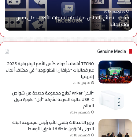
الألعاب
على
26 نوفمبر، 2015
فيديو.. نصائح للتخلص من إزعاج تنبيهات الألعاب على فيس
فيس
بوك نهائياًَ
بوك
نهائياًَ
Genuine Media
TECNO أشعلت أجواء كأس الأمم الإفريقية 2025
عبر فعاليات “كرنفال التكنولوجيا” في مختلف أنحاء
إفريقيا
20 يناير، 2026
“آنكر” Anker تطرح مجموعة جديدة من شواحن
USB-C عالية السرعة لشركة “آبل” Apple حول
العالم
5 ديسمبر، 2024
وزير الاتصالات يلتقي نائب رئيس مجموعة البنك
الدولي لشؤون منطقة الشرق الأوسط
9 ديسمبر، 2018