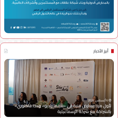
أبرز الأخبار
لأول
سام
مرة
إلك
معارض
مصر
فنية
تتع
في
مع
«سينما
ويج
راديو»
وe
و«ذا
Cy
6 أغسطس، 2026
لأول مرة معارض فنية في «سينما راديو» و«ذا فاكتوري»
فاكتوري»
في
بالشراكة مع شركة الإسماعيلية
أح
بالشراكة
أحد
مع
حمل