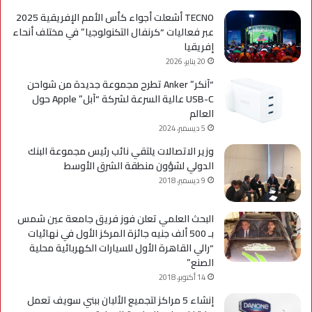
TECNO أشعلت أجواء كأس الأمم الإفريقية 2025
عبر فعاليات “كرنفال التكنولوجيا” في مختلف أنحاء
إفريقيا
20 يناير، 2026
“آنكر” Anker تطرح مجموعة جديدة من شواحن
USB-C عالية السرعة لشركة “آبل” Apple حول
العالم
5 ديسمبر، 2024
وزير الاتصالات يلتقي نائب رئيس مجموعة البنك
الدولي لشؤون منطقة الشرق الأوسط
9 ديسمبر، 2018
البحث العلمي تعلن فوز فريق جامعة عين شمس
بـ 500 ألف جنيه جائزة المركز الأول في نهائيات
“رالي القاهرة الأول للسيارات الكهربائية محلية
الصنع”
14 أكتوبر، 2018
إنشاء 5 مراكز لتجميع الألبان ببني سويف تعمل