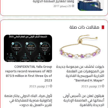
وفقا لمعايير السلامة الدولية
25 ديسمبر، 2017
مقالات ذات صلة
كيونت تكشف عن مجموعة جديدة
CONFIDENTIAL Yalla Group
من المجوهرات من العلامة
reports record revenues of AED
التجارية السويسرية الفاخرة
873.9 million in first three Qs of
2023
“Bernhard H. Mayer”
23 نوفمبر، 2023
21 نوفمبر، 2023
هيلتون تعلن عن تأسيس أولى
لأول مرة.. البنك الدولي يختار منصة
أعمالها في العاصمة الإدارية
إلكترونية مصرية للمشاركة في
الجديدة بالقاهرة
تقرير «العمل بلا حدود»