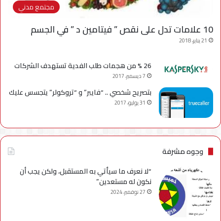
مجتمع مدني
10 علامات تدل على نقص ” فيتامين د ” في الجسم
21 يناير، 2018
26 % من هجمات طلب الفدية تستهدف الشركات
7 ديسمبر، 2017
بتصريح شخصي .. “فايبر” و “تروكولر” يتجسس عليك
31 يوليو، 2017
وجوه مشرفة
“لا نعرف ما سيأتي به المستقبل، ولكن يجب أن
نكون له مستعدين”
27 نوفمبر، 2024