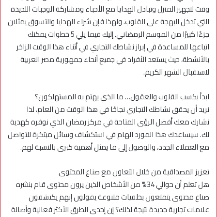
وقت لتجهيز المنزل وتبادل الهدايا مع الأحباء ومشاركة الوجبات اللذيذة
التي تدخل البهجة على القلوب. ولهذا فإن شراء الهدايا والتسوق يمثلان
جزءًا كبيرًا من الموسم الرمضاني. إليك فيما يلي 5 خطوات يمكنك
اتباعها للمساعدة في إبراز نشاطك التجاري في أثناء هذا الوقت الزاخر
بالأنشطة، حيث يستعد الأفراد في جميع أنحاء جمهورية مصر العربية
لاستقبال الشهر الكريم.
ابدأ بكسب القلوب والعقول… ما الذي يهتم به المستهلكون؟
نريد أن يحقق نشاطك التجاري نجاحًا في هذا الوقت من العام، لذا
نشارك معك أفضل الرؤى المتاحة في مركز رمضان الذي نوفره كهدية
لك. سيساعدك هذا المورد الهام في استكشاف وسائل مبتكرة للتواصل
مع العملاء الجدد، والوصول إلى ما يمثل أهمية كبرى بالنسبة لهم.
تعزيز المصداقية من خلال التعاون مع صناع المحتوى
هل تعلم أن حوالي 34% من الأشخاص الذين يرون محتوى قام بنشره
صناع محتوى يتمتعون بخلفيات متنوعة يقولون إنهم يكتشفون
علامات تجارية جديدة نتيجة لذلك؟ إن إحدى الطرق الأكثر فعالية وأصالة