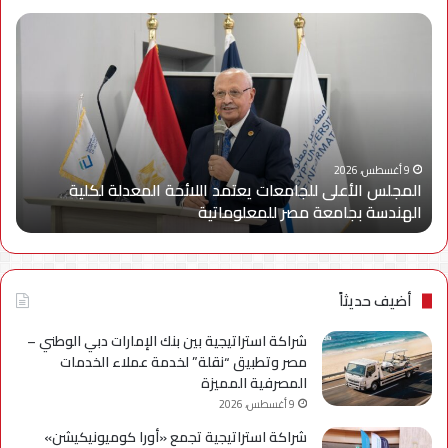
المجلس
قوة
الأعلى
تدو
للجامعات
أكثر
يعتمد
لماذ
اللائحة
يقد
المعدلة
ivo
لكلية
500
الهندسة
أكبر
9 أغسطس، 2026
المجلس الأعلى للجامعات يعتمد اللائحة المعدلة لكلية
بجامعة
بطا
الهندسة بجامعة مصر للمعلوماتية
ا
مصر
في
للمعلوماتية
فئت
الس
أضيف حديثاً
شراكة استراتيجية بين بنك الإمارات دبي الوطني –
مصر وتطبيق “نقلة” لخدمة عملاء الخدمات
المصرفية المميزة
9 أغسطس، 2026
شراكة استراتيجية تجمع «أورا كوميونيكيشن»