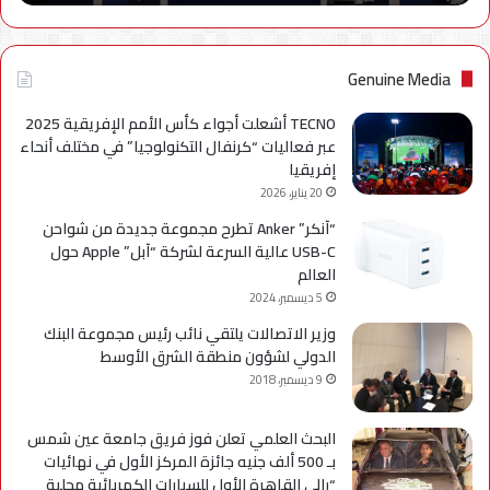
نهائياًَ
Genuine Media
TECNO أشعلت أجواء كأس الأمم الإفريقية 2025
عبر فعاليات “كرنفال التكنولوجيا” في مختلف أنحاء
إفريقيا
20 يناير، 2026
“آنكر” Anker تطرح مجموعة جديدة من شواحن
USB-C عالية السرعة لشركة “آبل” Apple حول
العالم
5 ديسمبر، 2024
وزير الاتصالات يلتقي نائب رئيس مجموعة البنك
الدولي لشؤون منطقة الشرق الأوسط
9 ديسمبر، 2018
البحث العلمي تعلن فوز فريق جامعة عين شمس
بـ 500 ألف جنيه جائزة المركز الأول في نهائيات
“رالي القاهرة الأول للسيارات الكهربائية محلية