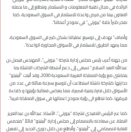
الرائدة في مجال تقنية المعلومات و الاستثمار، ونتطلع إلى ما يحمله
التعاون بيننا من فرص واعدة للاستثمار في السوق السعودية، كما
نفخر كثيراً بثقة “بيورتي” في نموذج أعمالنا”.
وأضاف” نهدف إلى توسيع عملياتنا بشكل كبير في السوق السعودية،
مما يمهد الطريق للاستثمار في الأسواق المجاورة الواعدة”.
من جهته أعرب رئيس مجلس إدارة شركة ” بيورتي”، المهندس فيصل بن
عبدالله العبد السلام:” نسعى إلى دعم أنشطة الشركات الناشئة بما
يتماشى مع رؤية المملكة العربية السعودية 2030، وقد أثبتت “أبيتيتو”
جدارتها كشركة ناشئة استطاعت أن تتوسع بسرعة هائلة في عدد من
الأسواق خلال فترة زمنية قصيرة، مما يعكس فعالية رؤيتها و كفاءة
فريقها. كما نتطلع الى رؤية نموذج اعمالها في سوق المملكة قريبا”.
كما عبر الرئيس التنفيذي لشركة “بيورتي”، الأستاذ عبدالله بن عبدالعزيز
النملة، عن سعادته بالانضمام إلى مجلس إدارة “أبيتيتو” قائلاً “متحمس
للغاية لانضمامي إلى “أبيتيتو”، وأتطلع من خلال دوري الجديد إلى تفعيل