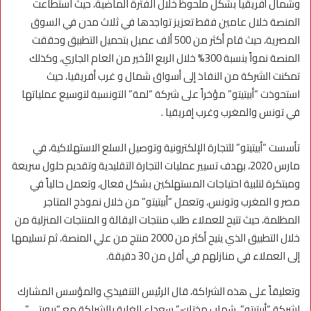
وشمال أفريقيا بشكل ملحوظ خلال الفترة الماضية، حيث استطاعت
المنصة خلال عامين فقط تعزيز تواجدها في ثلاث مدن في السوق
المصرية، حيث قام أكثر من 500 ألف عميل بتحميل التطبيق وحققت
المنصة نمواً بنسبة 300% خلال الربع الأخير من العام الجاري، وكذلك
تمكنت الشركة من النفاذ إلى أسواق شمال و غرب أفريقيا، حيث
استحوذت “أبيتيتو” مؤخراً على شركة “لمة” التونسية لتوسيع عملياتها
في تونس والمغرب وغرب إفريقيا .
تأسست “أبيتيتو” للتجارة الإلكترونية وتوصيل السلع الاستهلاكية، في
مارس 2020، بهدف تسيير عمليات التجارة التقليدية وتقديم حلول سريعة
ومبتكرة لتلبية احتياجات المستهلكين بشكل فعال، وتعمل حالياً في
مصر و المغرب وتونس، وتعمل “أبيتيتو” من خلال نموذج المتاجر
المظلمة، حيث تتيح للعملاء طلب منتجات البقالة و المنتجات المنزلية من
خلال التطبيق الذي يتيح أكثر من 2000 منتج من علي المنصة، ثم تسليمها
إلى العملاء في منازلهم في أقل من 30 دقيقة.
وتعليقاً على هذه الشراكة، قال الرئيس التنفيذي والمؤسس المشارك
لشركة “أبيتيتو”، شهاب مختار:-” سعداء للغاية بالشراكة مع “بيورتي”