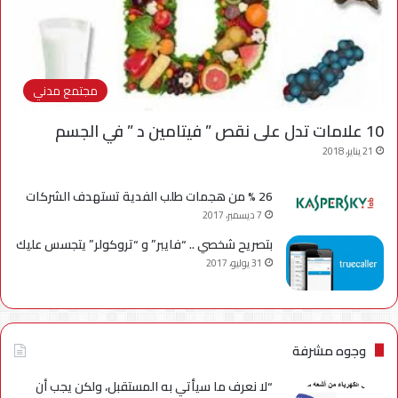
مجتمع مدني
10 علامات تدل على نقص ” فيتامين د ” في الجسم
21 يناير، 2018
26 % من هجمات طلب الفدية تستهدف الشركات
7 ديسمبر، 2017
بتصريح شخصي .. “فايبر” و “تروكولر” يتجسس عليك
31 يوليو، 2017
وجوه مشرفة
“لا نعرف ما سيأتي به المستقبل، ولكن يجب أن