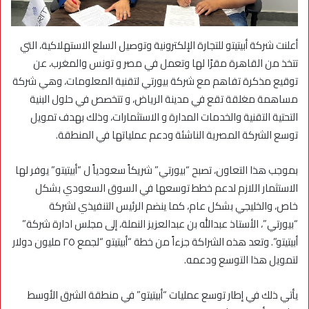
أعلنت شركة أبيتيتو للتجارة الإلكترونية وتوصيل السلع الاستهلاكية، التي
تتخذ من القاهرة مقرًا لها وتعمل في مصر و تونس والمغرب، عن
توقيع مذكرة تفاهم مع شركة بيورتي لتقنية المعلومات، وهي شركة
مساهمة مغلقة تقع في مدينة الرياض، و تتخصص في حلول البنية
التحتية التقنية والخدمات المدارة و الاستثمارات، وذلك بهدف تمويل
توسع الشركة المصرية الناشئة ودعم عملياتها في المنطقة.
بموجب هذا التعاون، تصبح “بيورتي” شريكاً سعودياً ل “أبيتيتو” يوفر لها
الاستثمار اللازم لدعم خطط توسعها في السوق السعودي بشكل
خاص، والخليجي بشكل عام، كما ينضم الرئيس التنفيذي لشركة
“بيورتي”، الأستاذ عبدالله بن عبدالعزيز النملة، إلى مجلس ادارة شركة”
أبيتيتو”. وتعد هذه الشراكة جزءاً من خطة “أبيتيتو “لجمع ٢٥ مليون دولار
لتمويل هذا التوسع ودعمه.
يأتي ذلك في إطار توسع عمليات “أبيتيتو” في منطقة الشرق الأوسط