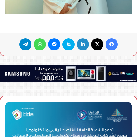
فيسبوك
X
لينكدإن
سكايب
ماسنجر
واتساب
تيلقرام