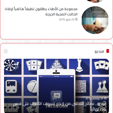
مجموعة من الأطباء يطلقون تطبيقاً هاتفياً لإنقاذ
الحالات الصحية الحرجة
25 مايو، 2016
فيديو
فيديو..
نصائح
للتخلص
من
إزعاج
تنبيهات
الألعاب
على
26 نوفمبر، 2015
فيديو.. نصائح للتخلص من إزعاج تنبيهات الألعاب على فيس
فيس
بوك نهائياًَ
بوك