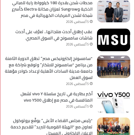
محطات شحن بقدرة 180 كيلوواط: راية للمباني
الذكية وSungrow تعززان مكانة Electra كأسرع
شبكة لشحن المركبات الكهربائية في مصر
5 أغسطس، 2026
عقب إطلاق أحدث منتجاتها.. تعرّف على أحدث
شاشات سامسونج في السوق المصري
5 أغسطس، 2026
“سامسونج إلكترونيكس مصر” تطلق الدورة الثامنة
من برنامج “سامسونج للابتكار” وتوقع شراكة مع
جامعة مدينة السادات الأهلية لإعداد كوادر مؤهلة
لسوق العمل
5 أغسطس، 2026
أكبر بطارية في تاريخ سلسلة vivo Y تشعل
المنافسة في مصر مع إطلاق vivo Y500
5 أغسطس، 2026
“رئيس مجلس القضاء الأعلى” يوقّع بروتوكول
تعاون مع “الهيئة القومية للبريد” لتقديم خدمة
الإعلان الإلكتروني المسجل