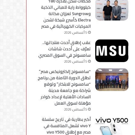
محطات شحن بقدرة 180
كيلوواط: راية للمباني الذكية
وSungrow تعززان مكانة
Electra كأسرع شبكة لشحن
المركبات الكهربائية في مصر
5 أغسطس، 2026
عقب إطلاق أحدث منتجاتها..
تعرّف على أحدث شاشات
سامسونج في السوق المصري
5 أغسطس، 2026
“سامسونج إلكترونيكس مصر”
تطلق الدورة الثامنة من برنامج
“سامسونج للابتكار” وتوقع
شراكة مع جامعة مدينة
السادات الأهلية لإعداد كوادر
مؤهلة لسوق العمل
5 أغسطس، 2026
أكبر بطارية في تاريخ سلسلة
vivo Y تشعل المنافسة في
مصر مع إطلاق vivo Y500