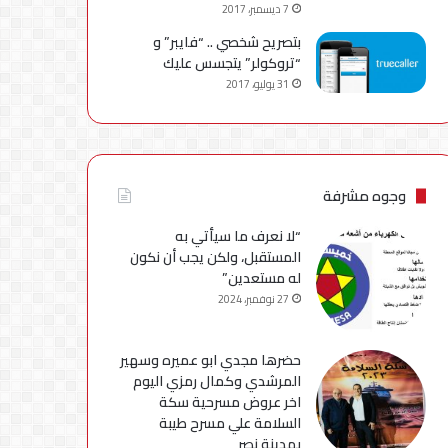
7 ديسمبر، 2017
بتصريح شخصي .. “فايبر” و
“تروكولر” يتجسس عليك
31 يوليو، 2017
وجوه مشرفة
“لا نعرف ما سيأتي به
المستقبل، ولكن يجب أن نكون
له مستعدين”
27 نوفمبر، 2024
حضرها مجدي ابو عميره وسهير
المرشدي وكمال رمزي اليوم
اخر عروض مسرحية سكة
السلامة علي مسرح طيبة
بمدينة نصر