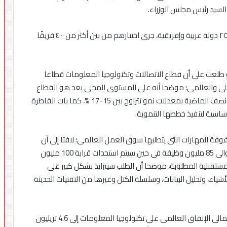
 السيد رئيس مجلس الوزراء.
شارك فى المسابقة ١٤٥ فريقًا من طلاب الجامعات من ٢٥ دولة عربية وإفريقية، جرى اختيارهم من بين أكثر من ٤٠٠٠ فريقًا
و طلعت على أن قطاع الاتصالات وتكنولوجيا المعلومات قطاعا
ى والعالمى؛ موضحا أنه على المستوى المحلى يعد هو القطاع
الأعلى نموا بين قطاعات الدولة على مدار الأربع سنوات ونصف الماضية بمعدلات نمو تتراوح بين 15-17 %، كما بات القاطرة
ساسية لتنفيذ خططها التنموية.
فة المهارات التى يتطلبها سوق العمل العالمى؛ لافتا إلى أن
التقارير الدولية تشير إلى أنه بحلول 2025 سيفقد العالم حوالى 85 مليون وظيفة فى حين سيتم استحداث قرابة 100 مليون
تقبلية المطلوبة، موضحا أن الطلب سيتزايد بشكل كبير على
شياء، وتحليل البيانات، وسلسلة الكتل وغيرها من التقنيات الحديثة
وأشار الدكتور عمرو طلعت إلى أنه من المتوقع أن يصل إجمالى الإنفاق العالمى على تكنولوجيا المعلومات إلى 4.6 تريليون