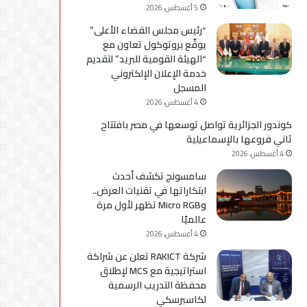
5 أغسطس، 2026
“رئيس مجلس القضاء الأعلى”
يوقّع بروتوكول تعاون مع
“الهيئة القومية للبريد” لتقديم
خدمة الإعلان الإلكتروني
المسجل
4 أغسطس، 2026
كوندور الجزائرية تواصل توسعها في مصر بافتتاح
ثاني فروعها بالإسماعيلية
4 أغسطس، 2026
سامسونج تكشف أحدث
ابتكاراتها في تقنيات العرض..
وMicro RGB تظهر لأول مرة
عالميًا
4 أغسطس، 2026
شركة RAKICT تعلن عن شراكة
استراتيجية مع MCS لإطلاق
محفظة التدريب الرسمية
لكاسبرسكي