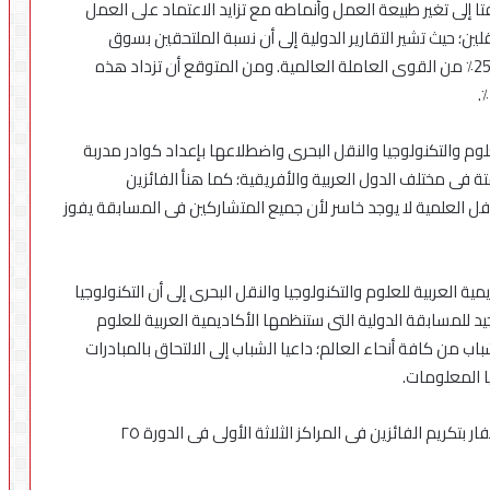
فى عام 2023، بزيادة قدرها 5.1٪ عن عام 2022؛ لافتا إلى تغير طبيعة العمل وأنماطه مع تزايد الاعتماد على العمل
ين؛ حيث تشير التقارير الدولية إلى أن نسبة الملتحقين بسوق
العمل الحر فى الوقت الراهن تصل إلى نحو قرابة من 15-25٪ من القوى العاملة العالمية. ومن المتوقع أن تزداد هذه
لوم والتكنولوجيا والنقل البحرى واضطلاعها بإعداد كوادر مدربة
 فى مختلف الدول العربية والأفريقية؛ كما هنأ الفائزين
فل العلمية لا يوجد خاسر لأن جميع المتشاركين فى المسابقة يفوز
ية العربية للعلوم والتكنولوجيا والنقل البحرى إلى أن التكنولوجيا
د للمسابقة الدولية التى ستنظمها الأكاديمية العربية للعلوم
 البحرى فى نوفمبر 2023؛ بمشاركة شباب من كافة أنحاء العالم؛ داعيا الشباب إلى الالتحاق بالمبادرات
يا المعلومات.
وقد قام الدكتور عمرو طلعت، والدكتور إسماعيل عبد الغفار بتكريم الفائزين فى المراكز الثلاثة الأولى فى الدورة ٢٥