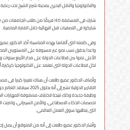
استكمال
والتكنولوجيا والنقل البحرى بمدينة شرم الشيخ تحت رعاية
التحديثات
شاركوا فى التصفيات قبل النهائية خلال الفترة الماضية.
وفى كلمته التى ألقاها بهذه المناسبة؛ أكد الدكتور عمر
واعدا يحقق نسب نمو غير مسبوقة على المستويين المحل
لكل قطاعات الدولة التى تعتمد على التكنولوجيا كركيزة أ
وأضاف الدكتور عمرو طلعت أن هناك تغييرا كبيرا فى مصفو
وظيفة جديدة وذلك نتيجة لاختلاف مصفوفة المهارات المس
تخصصات الذكاء الاصطناعى، والأمن السيبرانى، وانترنت الأ
التى يتطلبها سوق العمل العالمى.