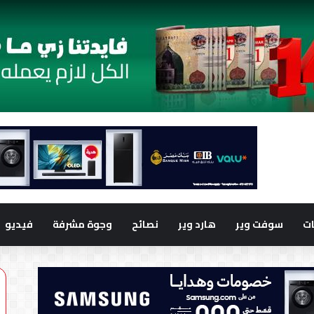
ت
سوفت وير
هارد وير
نصائح
وجوة مشرفة
فيديو