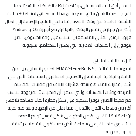
لسماع أدق الآت الموسيقى، وخاصية إلغاء الضوضاء النشطة. كما
تقدِم خاصية الشحن فائق السرعة SuperCharge التي تمنحك 30 ساعة
للشحنة الواحدة من وقت التشغيل فلا داعي للقلق، بالإضافة إلى اتصال
بأكثر من جهاز في نفس الوقت، والتوافق مع أجهزة iOS و Android
فإنها الرفيق المثالي للمستمعين الشباب على وجه الخصوص، الذين
يتوقون إلى المنتجات العصرية التي يمكن استخدامها بسهولة.
قبل جماليات المنحنى
تتميز سماعات الأذن HUAWEI FreeBuds 5 بتصميم انسيابي يزيد من
الراحة والجاذبية الجمالية. إن التصميم المستقبلي لسماعات الأذن على
شكل قطرات الماء هو نتيجة لعشرات الآلاف من عمليات المحاكاة
المريحة ومئات التحسينات، والتي تضمن أن منحنيات C المزدوجة تتناسب
مع محيط الأذنين. يوفر التصميم على شكل قطرة الماء مساحة تلامس
أكبر بين وسادات الأذن والأذنين، مما يقلل من الإجهاد وينتج عنه تجربة
ارتداء قابلة للتنفس. يضمن الجذع على شكل قوس توزيع الضغط
بالتساوي عند النقر على سماعة الأذن بحيث تكون التفاعلات رشيقة
وبدون مجهود.