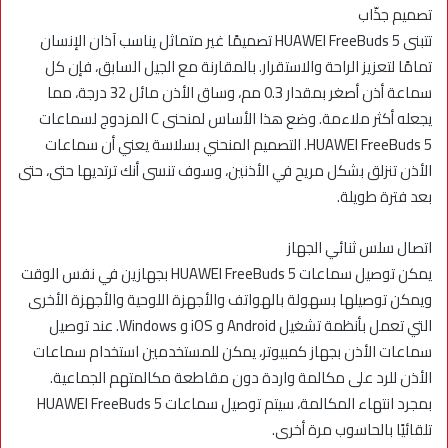
تصميم جذّاب
تتبنى HUAWEI FreeBuds 5 تصميمًا غير متماثل يناسب آذان الإنسان
تمامًا لتعزيز الراحة والاستقرار. بالمقارنة مع الجيل السابق، فإن كل
سماعة أذن أصغر بمقدار 0.3 مم، وساق الأذن مائل 32 درجة، مما
يجعله أكثر ملاءمة. وضع هذا الأساس لمنحنى C المزدوج لسماعات
HUAWEI FreeBuds 5. التصميم المنحني بسلاسة يعني أن سماعات
الأذن تنزلق بشكل مريح في الأذنين، وسوف تنسى أنك ترتديها حتى، حتى
بعد فترة طويلة.
اتصال سلس ثنائي الجهاز
يمكن توصيل سماعات HUAWEI FreeBuds 5 بجهازين في نفس الوقت
ويمكن توصيلها بسهولة بالهواتف والأجهزة اللوحية والأجهزة الأخرى
التي تعمل بأنظمة تشغيل Android و iOS و Windows. عند توصيل
سماعات الأذن بجهاز كمبيوتر، يمكن للمستخدمين استخدام سماعات
الأذن للرد على مكالمة واردة دون مقاطعة مكالمتهم الجماعية.
بمجرد انتهاء المكالمة، سيتم توصيل سماعات HUAWEI FreeBuds 5
تلقائيًا بالحاسوب مرة أخرى.