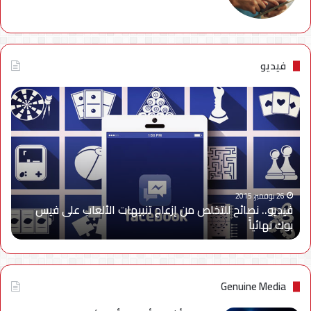
فيديو
فيديو..
نصائح
للتخلص
من
إزعاج
تنبيهات
الألعاب
على
26 نوفمبر، 2015
فيديو.. نصائح للتخلص من إزعاج تنبيهات الألعاب على فيس
فيس
بوك نهائياًَ
بوك
نهائياًَ
Genuine Media