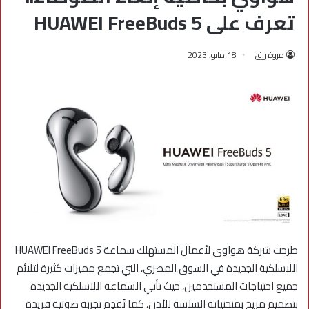
تعرف على HUAWEI FreeBuds 5
مروة رزق
18 مايو، 2023
طرحت شركة هواوى لأعمال المستهلك سماعة HUAWEI FreeBuds 5
اللاسلكية الجديدة في السوق المصري، التي تجمع مميزات كثيرة لتلائم
جميع احتياجات المستخدمين، حيث تأتي السماعة اللاسلكية الجديدة
بتصميم مريح بمنحنياته السلسة للأذن، كما تُقدِم تجربة صوتية فريدة