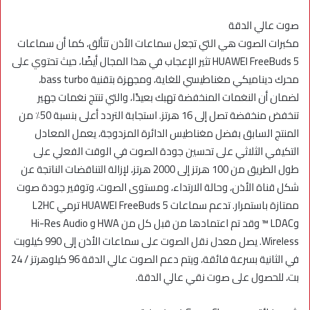
صوت عالي الدقة
مكبرات الصوت هي التي تجعل سماعات الأذن تتألق، كما أن سماعات
HUAWEI FreeBuds 5 تثير الإعجاب في هذا المجال أيضًا، حيث تحتوي على
محرك ديناميكي مغناطيسي للغاية، ومجهزة بتقنية bass turbo،
لضمان أن النغمات المنخفضة تهبك بعيدًا، والتي تنتج نغمات جهير
تنخفض منخفضة تصل إلى 16 هرتز. استجابة التردد أعلى بنسبة 50٪ من
المنتج السابق بفضل مغناطيس الدائرة المزدوجة، يعمل المعادل
التكيفي الثلاثي على تحسين جودة الصوت في الوقت الفعلي على
طول الطريق من 100 هرتز إلى 2000 هرتز، لإزالة التناقضات الناتجة عن
شكل قناة الأذن، وحالة الارتداء، ومستوى الصوت، وتوفير جودة صوت
ممتازة باستمرار. تدعم سماعات HUAWEI FreeBuds 5 ترمي L2HC
وLDAC ™️ وقد تم اعتمادها من قبل كل من HWA و Hi-Res Audio
Wireless. يصل معدل نقل الصوت على سماعات الأذن إلى 990 كيلوبت
في الثانية بسرعة فائقة، ويتم دعم الصوت عالي الدقة 96 كيلوهرتز / 24
بت، للحصول على صوت نقي عالي الدقة.