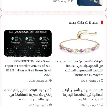
25 ديسمبر، 2017
مقالات ذات صلة
كيونت تكشف عن مجموعة جديدة
CONFIDENTIAL Yalla Group
من المجوهرات من العلامة
reports record revenues of AED
التجارية السويسرية الفاخرة
873.9 million in first three Qs of
2023
“Bernhard H. Mayer”
23 نوفمبر، 2023
21 نوفمبر، 2023
هيلتون تعلن عن تأسيس أولى
لأول مرة.. البنك الدولي يختار منصة
أعمالها في العاصمة الإدارية
إلكترونية مصرية للمشاركة في
الجديدة بالقاهرة
تقرير «العمل بلا حدود»
17 نوفمبر، 2023
17 نوفمبر، 2023