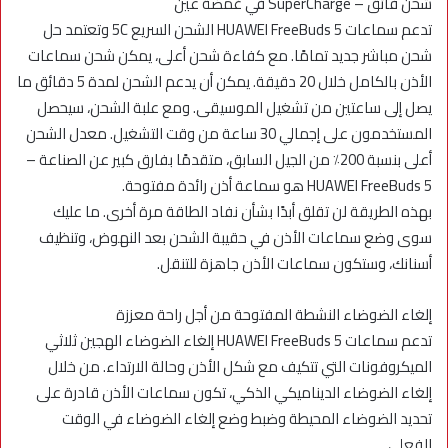
شحن فائق – SuperCharge في غمضة عين
تدعم سماعات HUAWEI FreeBuds 5 الشحن السريع 5C وتعتمد حل
شحن مباشر جديد تمامًا. مع كفاءة شحن أعلى، يمكن شحن سماعات
الأذن بالكامل خلال 20 دقيقة. يمكن أن يدعم الشحن لمدة 5 دقائق ما
يصل إلى ساعتين من تشغيل الموسيقى. ومع علبة الشحن، سيحصل
المستخدمون على إجمالي 30 ساعة من وقت التشغيل. معدل الشحن
أعلى بنسبة 200٪ من الجيل السابق، متقدمًا بفارق كبير عن الصناعة –
HUAWEI FreeBuds 5 هو سماعة أذن رائدة مفتوحة.
بهذه الطريقة لن تقلق أبدًا بشأن نفاد الطاقة مرة أخرى. ما عليك
سوى وضع سماعات الأذن في حقيبة الشحن بعد النهوض، وتنظيف
أسنانك، وستكون سماعات الأذن جاهزة للتنقل.
إلغاء الضوضاء النشطة المفتوحة من أجل راحة معززة
تدعم سماعات HUAWEI FreeBuds 5 إلغاء الضوضاء الهجين ثلاثي
الميكروفونات التي تتكيف مع شكل الأذن وحالة الارتداء. من خلال
إلغاء الضوضاء الديناميكي الذكي، تكون سماعات الأذن قادرة على
تحديد الضوضاء المحيطة وضبط وضع إلغاء الضوضاء في الوقت
الفعلي.