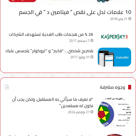
10 علامات تدل على نقص ” فيتامين د ” في الجسم
21 يناير، 2018
26 % من هجمات طلب الفدية تستهدف الشركات
7 ديسمبر، 2017
بتصريح شخصي .. “فايبر” و “تروكولر” يتجسس عليك
31 يوليو، 2017
وجوه مشرفة
“لا نعرف ما سيأتي به المستقبل، ولكن يجب أن
نكون له مستعدين”
27 نوفمبر، 2024