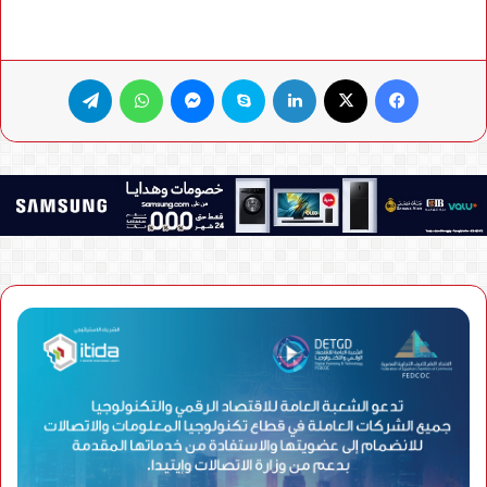
فيسبوك
X
لينكدإن
سكايب
ماسنجر
واتساب
تيلقرام