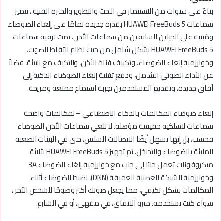
بناءً على سنوات من الاستثمار في البحث والتطوير والخبرة الفنية ، تتميز
سماعات HUAWEI FreeBuds 5 بقدرة جديدة تمامًا على إلغاء الضوضاء
ومُبنية على الجيلين السابقين من سماعات الأذن. تمت ترقية سماعات
HUAWEI FreeBuds 5 بشكل شامل من حيث نظام التقاط الصوت،
وخوارزمية إلغاء الضوضاء، وتكييف قناة الأذن، والتكيف مع البيئة، فضلاً
عن الأداء الصوتي الشامل، ودفع تقنية إلغاء الضوضاء الذكية إلى
آفاق جديدة، وتقديم المستخدمين تجربة استماع ممتعة ومريحة.
إلغاء ضوضاء المكالمات بالذكاء الاصطناعي – لمكالمات واضحة
سماعات لاسلكية حقيقية مؤهلة. لا تلغي سماعات الأذن الضوضاء
فحسب، بل إنها تسهل أيضًا الاتصالات السلس، حتى في البيئات الصعبة
المليئة بالضوضاء والتداخل. تم تجهيز HUAWEI FreeBuds 5 بثلاثة
ميكروفونات تعمل جنبًا إلى جنب مع خوارزمية إلغاء الضوضاء 3A
وخوارزمية الشبكة العصبية العميقة (DNN)، لضبط الضوضاء أثناء
المكالمات بشكل تكيفي، مما يجعل صوتك أكثر وضوحًا للشخص الآخر ،
سواء كنت تستخدمه. مترو الانفاق، في مقهى، أو في الشارع.