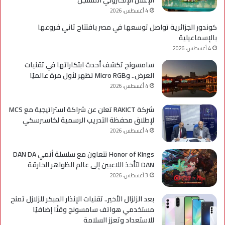
كوا
4 أغسطس، 2026
مؤه
كوندور الجزائرية تواصل توسعها في مصر بافتتاح ثاني فروعها
لس
بالإسماعيلية
الع
4 أغسطس، 2026
سامسونج تكشف أحدث ابتكاراتها في تقنيات
العرض.. وMicro RGB تظهر لأول مرة عالميًا
4 أغسطس، 2026
شركة RAKICT تعلن عن شراكة استراتيجية مع MCS
لإطلاق محفظة التدريب الرسمية لكاسبرسكي
4 أغسطس، 2026
Honor of Kings تتعاون مع سلسلة أنمي DAN DA
DAN لتأخذ اللاعبين إلى عالم الظواهر الخارقة
3 أغسطس، 2026
بعد الزلزال الأخير.. تقنيات الإنذار المبكر للزلازل تمنح
مستخدمي هواتف سامسونج وقتًا إضافيًا
للاستعداد وتعزز السلامة