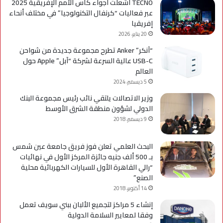
TECNO أشعلت أجواء كأس الأمم الإفريقية 2025
عبر فعاليات “كرنفال التكنولوجيا” في مختلف أنحاء
إفريقيا
20 يناير، 2026
“آنكر” Anker تطرح مجموعة جديدة من شواحن
USB-C عالية السرعة لشركة “آبل” Apple حول
العالم
5 ديسمبر، 2024
وزير الاتصالات يلتقي نائب رئيس مجموعة البنك
الدولي لشؤون منطقة الشرق الأوسط
9 ديسمبر، 2018
البحث العلمي تعلن فوز فريق جامعة عين شمس
بـ 500 ألف جنيه جائزة المركز الأول في نهائيات
“رالي القاهرة الأول للسيارات الكهربائية محلية
الصنع”
14 أكتوبر، 2018
إنشاء 5 مراكز لتجميع الألبان ببني سويف تعمل
وفقا لمعايير السلامة الدولية