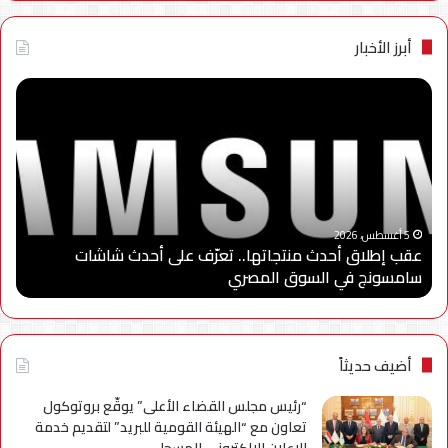
أبرز الأخبار
عقب
“سا
إطلاق
إلك
أحدث
مصر
منتجاتها..
تطل
تعرّف
الد
على
الثا
أحدث
من
“
شاشات
برنا
5 أغسطس، 2026
عقب إطلاق أحدث منتجاتها.. تعرّف على أحدث شاشات
“
سامسونج
“سا
سامسونج في السوق المصري
ا
في
للاب
السوق
وتو
المصري
شرا
مع
جام
أضيف حديثاً
مدي
الس
“رئيس مجلس القضاء الأعلى” يوقّع بروتوكول
الأه
تعاون مع “الهيئة القومية للبريد” لتقديم خدمة
لإعد
الإعلان الإلكتروني المسجل