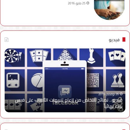
25 مايو، 2016
فيديو
فيديو..
نصائح
للتخلص
من
إزعاج
تنبيهات
الألعاب
على
26 نوفمبر، 2015
فيديو.. نصائح للتخلص من إزعاج تنبيهات الألعاب على فيس
فيس
بوك نهائياًَ
بوك
نهائياًَ