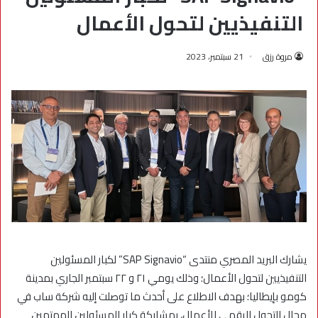
التنفيذيين لتحول الأعمال
مروة رزق
21 سبتمبر، 2023
يشارك البريد المصري منتدى “SAP Signavio” لكبار المسئولين
التنفيذيين لتحول الأعمال؛ وذلك يومي ٢١ و ٢٢ سبتمبر الجاري بمدينة
كومو بإيطاليا؛ بهدف الاطلاع على أحدث ما توصلت إليه شركة ساب في
مجال التحول الرقمي للأعمال، بمشاركة كبار المسئولين المهتمين