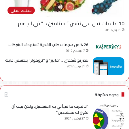
مجتمع مدني
10 علامات تدل على نقص ” فيتامين د ” في الجسم
21 يناير، 2018
26 % من هجمات طلب الفدية تستهدف الشركات
7 ديسمبر، 2017
بتصريح شخصي .. “فايبر” و “تروكولر” يتجسس عليك
31 يوليو، 2017
وجوه مشرفة
“لا نعرف ما سيأتي به المستقبل، ولكن يجب أن
نكون له مستعدين”
27 نوفمبر، 2024