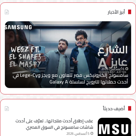
أبرز الأخبار
سامسونج
الجه
إلكترونيكس
الق
مصر
لتن
تتعاون
الا
مع
يعل
ويجز
إعا
وLege-
إتاح
ا
Cy
خدم
6 أغسطس، 2026
سامسونج إلكترونيكس مصر تتعاون مع ويجز وLege-Cy في
في
«أر
أحدث حملاتها للترويج لسلسلة Galaxy A
ا
أحدث
عبر
حملاتها
تطب
للترويج
My
لسلسلة
TRA
Galaxy
بحل
أضيف حديثاً
A
فني
مؤ
عقب إطلاق أحدث منتجاتها.. تعرّف على أحدث
لحي
شاشات سامسونج في السوق المصري
است
5 أغسطس، 2026