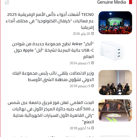
Genuine Media
TECNO أشعلت أجواء كأس الأمم الإفريقية 2025
عبر فعاليات “كرنفال التكنولوجيا” في مختلف أنحاء
إفريقيا
20 يناير، 2026
“آنكر” Anker تطرح مجموعة جديدة من شواحن
USB-C عالية السرعة لشركة “آبل” Apple حول
العالم
5 ديسمبر، 2024
وزير الاتصالات يلتقي نائب رئيس مجموعة البنك
الدولي لشؤون منطقة الشرق الأوسط
9 ديسمبر، 2018
البحث العلمي تعلن فوز فريق جامعة عين شمس
بـ 500 ألف جنيه جائزة المركز الأول في نهائيات
“رالي القاهرة الأول للسيارات الكهربائية محلية
الصنع”
14 أكتوبر، 2018