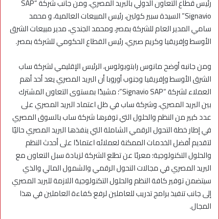
رئيس قطاع التعاون الدولي بالبريد المصري، ومن جانب شركة “SAP
Signavio” السيدة سبير كولين، رئيس المبيعات العالمية، و محمد
سامي المدير العام للشركة بمصر، ومحمد الجندي، مدير مبيعات الشرق
الأوسط وإفريقيا وكريم صبري، رئيس القطاع الحكومي للشركة بمصر.
ومن جانبه أوضح مانوس رابتوبولوس، الرئيس الإقليمي لشركة ساب
الشرق الأوسط وإفريقيا وجنوب أوروبا أن البريد المصري يعد أحد أهم
العملاء لشركة “Signavio SAP”؛ مشيدًا بمستوى التعاون المشترك
بين البريد المصري، وشركة ساب في ظل اعتماد البريد المصري على
عدد كبير من النظم والحلول التي توفرها شركة ساب بالسوق المصري
في إطار خطة التحول الرقمي الشاملة التي ينفذها البريد المصري حاليًا
لتقديم أفضل الخدمات الممكنة لعملائه اعتمادًا على أحدث النظم
والحلول التكنولوجية؛ معربًا عن تطلع الشركة لزيادة سبل التعاون مع
البريد المصري في مجالات التحول الرقمي والشمول المالي والذي
سيتضمن توفير كافة النظم والحلول التكنولوجية اللازمة للبريد المصري
إلى جانب تنفيذ برامج تدريب للعاملين لرفع كفاءة العاملين في هذا
المجال.