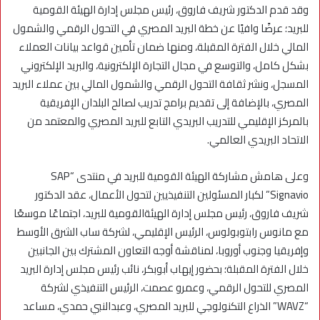
وقد قدم الدكتور شريف فاروق، رئيس مجلس إدارة الهيئة القومية
للبريد؛ عرضًا وافيًا عن خطة البريد المصري في التحول الرقمي والشمول
المالي خلال الفترة المقبلة، ومنها ضمان تأمين قواعد بيانات العملاء
بشكل كامل، والتوسع في مجال التجارة الإلكترونية، والبريد الإلكتروني
المسجل، ونشر ثقافة التحول الرقمي والشمول المالي بين عملاء البريد
المصري، بالإضافة إلى تقديم برامج تدريب لصالح البلدان الإفريقية
بالمركز الإقليمي للتدريب البريدي التابع للبريد المصري والمعتمد من
الاتحاد البريدي العالمي.
وعلى هامش مشاركة الهيئة القومية للبريد في منتدى “SAP
Signavio” لكبار المسئولين التنفيذيين لتحول الأعمال، عقد الدكتور
شريف فاروق، رئيس مجلس إدارة الهيئةالقومية للبريد، اجتماعًا موسعًا
مع مانوس رابتوبولوس، الرئيس الإقليمي، لشركة ساب الشرق الأوسط
وإفريقيا وجنوب أوروبا، لمناقشة أوجه التعاون المشترك بين الجانبين
خلال الفترة المقبلة؛ بحضور إيهاب أبوبكر، نائب رئيس مجلس إدارة البريد
المصري للتحول الرقمي، وعمرو عصمت، الرئيس التنفيذي لشركة
“WAVZ” الذراع التكنولوجي للبريد المصري، وعبدالنبي حمدي، مساعد