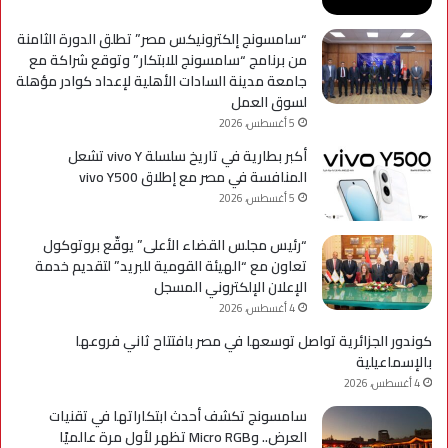
التح
“سامسونج إلكترونيكس مصر” تطلق الدورة الثامنة
من برنامج “سامسونج للابتكار” وتوقع شراكة مع
جامعة مدينة السادات الأهلية لإعداد كوادر مؤهلة
لسوق العمل
5 أغسطس، 2026
أكبر بطارية في تاريخ سلسلة vivo Y تشعل
المنافسة في مصر مع إطلاق vivo Y500
5 أغسطس، 2026
“رئيس مجلس القضاء الأعلى” يوقّع بروتوكول
تعاون مع “الهيئة القومية للبريد” لتقديم خدمة
الإعلان الإلكتروني المسجل
4 أغسطس، 2026
كوندور الجزائرية تواصل توسعها في مصر بافتتاح ثاني فروعها
بالإسماعيلية
4 أغسطس، 2026
سامسونج تكشف أحدث ابتكاراتها في تقنيات
العرض.. وMicro RGB تظهر لأول مرة عالميًا