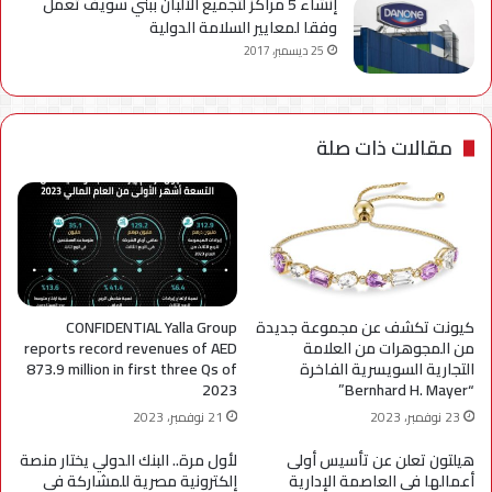
إنشاء 5 مراكز لتجميع الألبان ببني سويف تعمل
وفقا لمعايير السلامة الدولية
25 ديسمبر، 2017
مقالات ذات صلة
كيونت تكشف عن مجموعة جديدة
CONFIDENTIAL Yalla Group
من المجوهرات من العلامة
reports record revenues of AED
التجارية السويسرية الفاخرة
873.9 million in first three Qs of
2023
“Bernhard H. Mayer”
23 نوفمبر، 2023
21 نوفمبر، 2023
هيلتون تعلن عن تأسيس أولى
لأول مرة.. البنك الدولي يختار منصة
أعمالها في العاصمة الإدارية
إلكترونية مصرية للمشاركة في