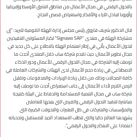
بالتحول الرقمي في مجال الأعمال من مناطق الشرق الأوسط وإفريقيا
وأوروبا لتبادل الآراء والأفكار واستعراض قصص النجاح.
قال الدكتور شريف فاروق رئيس مجلس إدارة الهيئة القومية للبريد: “إن
مشاركة الهيئة في منتدى “Signavio SAP” لكبار المسئولين التنفيذيين
لتحول الأعمال، يأتي في إطار اهتمام الهيئة بالاطلاع على كل جديد في
مجال تطوير الأعمال؛ حيث تقدم شركة ساب خلال المنتدى أحدث ما
توصلت إليه الشركة في مجال التحول الرقمي للأعمال ودور الذكاء
الاصطناعي في زيادة حجم الأعمال لدى الهيئات والشركات العاملة في
كافة المجالات وذلك من خلال زيادة الإيرادات والمدفوعات وتقليل
الزمن اللازم لأداء الأعمال؛ إلى جانب استعراض أحدث ما توصلت إليه
شركة ساب في مجال التنمية المستدامة والحفاظ على البيئة كنتيجة
مباشرة لتنفيذ التحول الرقمي والفرص التي يتيحها للعاملين
والمؤسسات والشركات في ظل التغيرات والتحولات الكبيرة التي
يشهدها العالم حاليا والتي تتطلب الاستعداد الجيد للمستقبل وتحدياته
اعتمادا على الابتكار والتحول الرقمي”.