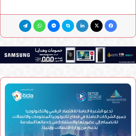
فيسبوك
X
لينكدإن
سكايب
ماسنجر
واتساب
تيلقرام