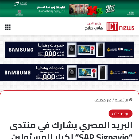
الق
الرئيسية
/
غير مصنف
غير مصنف
البريد المصري يشارك في منتدى
“SAP Signavio” لكبار المسئولين