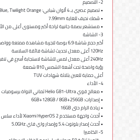
2- التصميم
• تصميم عصري بـ 4 ألوان شبابي: Midnight Black, Mint Green, Moonlight Blue, Twilight Orange
• سُمك نحيف للغاية 7.99mm
• مستشعر بصمة جانبية لراحة أكبر ومستوى أعلى من الأ
3- الشاشة
أكبر حجم شاشة 6.9 بوصة لتجربة مشاهدة ممتعة وواضحة
120Hz أعلى معدل تحديث لشاشة فائقة السلاسة
240Hz أعلى معدل لمس للشاشة لاستجابة أسرع في تنفيذ الأوامر
رؤية واضحة تحت أشعة الشمس 810 شمعة
أعلى حماية للعين بثلاثة شهادات TUV
4- الأداء
• معالج قوي Helio G81-Ultra ثماني النواة برسوميات Mali-G52 MC2
• إصدارات: 6GB+128GB / 8GB+256GB
• زيادة الرام حتى 16GB
• أحدث واجهة مستخدم Xiaomi HyperOS 2 لأداء سلس وسريع
• أحدث إصدار بلوتوث 5.4 وإصدار واي فاي 5.0GHz
5- الكاميرا