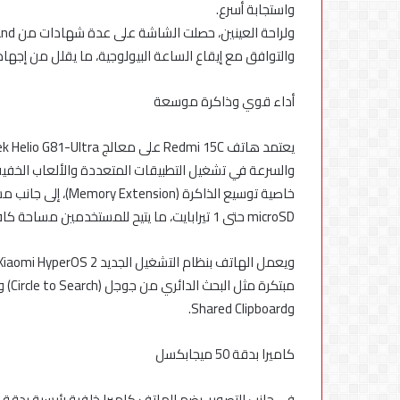
واستجابة أسرع.
والتوافق مع إيقاع الساعة البيولوجية، ما يقلل من إجهاد
أداء قوي وذاكرة موسعة
microSD حتى 1 تيرابايت، ما يتيح للمستخدمين مساحة كافية لتخزين الصور، الفيديوهات، والتطبيقات.
وShared Clipboard.
كاميرا بدقة 50 ميجابكسل