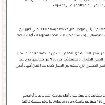
ى عشاق الترفيه والعمل على حد سواء.
يمثل عمر البطارية أحد أبرز نقاط القوة في هاتف Redmi 15C، حيث يأتي مزودًا ببطارية ضخمة بسعة 6000 مللي أمبير تتيح
للمستخدمين الاستمتاع بما يصل إلى 82 ساعة من تشغيل الموسيقى، و22 ساعة من مشاهدة الفيديوهات، أو 20 ساعة
كما يدعم الهاتف تقنية 33 واط للشحن السريع، ما يمكّنه من شحن البطارية حتى 50% في غضون 31 دقيقة فقط. وتضمن
تقنيات إدارة الشحن الذكية الحفاظ على صحة البطارية على المدى الطويل، إذ تحتفظ بأكثر من 80% من كفاءتها حتى بعد
 الشحن العكسي التي تمكنه من العمل كباور بنك لشحن أجهزة أخرى
+ كبيرة الحجم تمنح تجربة مشاهدة غامرة، سواء أثناء متابعة الفيديوهات أو تصفح
المحتوى أو الألعاب. وتدعم الشاشة معدل تحديث يصل إلى 120 هرتز عبر خاصية AdaptiveSync، ما يوفر سلاسة فائقة