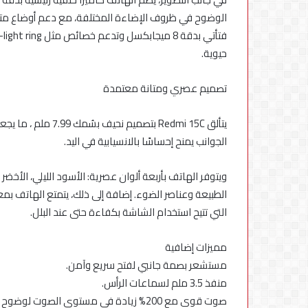
حيوية.
تصميم عصري ومتانة معتمدة
يتألق Redmi 15C بتص
الجوانب يمنح إحساسًا بالانسيابية في اليد.
ويتوفر الهاتف بأربعة ألوان عصرية: الأسود الليلي، الأخض
التي تتيح استخدام الشاشة بكفاءة حتى عند البلل.
مميزات إضافية
مستشعر بصمة جانبي لفتح سريع وآمن.
منفذ 3.5 ملم لسماعات الرأس.
صوت قوي مع 200% زيادة في مستوى الصوت لوضوح أعلى حتى في الأماكن المزدحمة.