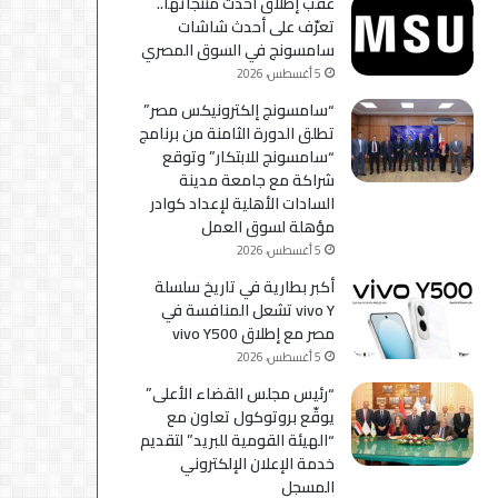
عقب إطلاق أحدث منتجاتها..
استكمال
تعرّف على أحدث شاشات
التحديثات
سامسونج في السوق المصري
5 أغسطس، 2026
“سامسونج إلكترونيكس مصر”
تطلق الدورة الثامنة من برنامج
“سامسونج للابتكار” وتوقع
شراكة مع جامعة مدينة
السادات الأهلية لإعداد كوادر
مؤهلة لسوق العمل
5 أغسطس، 2026
أكبر بطارية في تاريخ سلسلة
vivo Y تشعل المنافسة في
مصر مع إطلاق vivo Y500
5 أغسطس، 2026
“رئيس مجلس القضاء الأعلى”
يوقّع بروتوكول تعاون مع
“الهيئة القومية للبريد” لتقديم
خدمة الإعلان الإلكتروني
المسجل