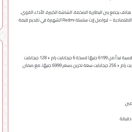
ثين عن هاتف يجمع بين البطارية الضخمة، الشاشة الكبيرة، الأداء القوي،
والكاميرا المتطورة، مع سعر مناسب ضمن فئة الهواتف الاقتصادية – ليواصل إرث سلسلة Redmi الشهيرة في تقديم قيمة
ويتوفر هاتف Redmi 15C في السوق المصرية بأسعار تنافسية تبدأ من 6199 جنيهًا لنسخة 6 جيجابايت رام + 128 جيجابايت
سعة تخزين، بينما تأتي النسخة الأعلى بمواصفات 8 جيجابايت رام + 256 جيجابايت سعة تخزين بسعر 6999 جنيهًا، مع ضمان