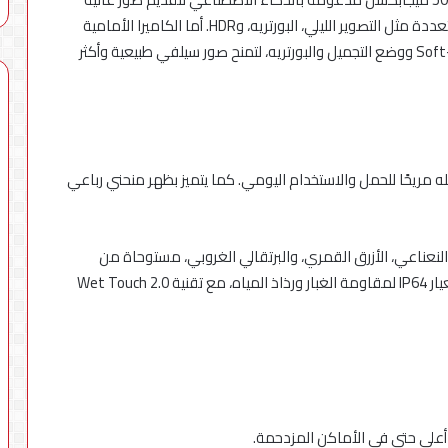
الوضوح في ظروف الإضاءة المختلفة، مع دعم أوضاع متعددة مثل التصوير الليلي، البورتريه، وHDR. أما الكاميرا الأمامية
فتأتي بدقة 8 ميجابكسل وتدعم خصائص مثل Soft-light ring ووضع التجميل والبورتريه، لتمنح صور سيلفي طبيعية وأكثر
ميم نحيف بسُمك 7.99 ملم ، ما يجعله مريحًا للحمل والاستخدام اليومي. كما يتميز بظهر منحني رباعي
ر النعناعي، الأزرق القمري، والبرتقالي الغروبي، مستوحاة من
الطبيعة وعناصر الضوء. إضافة إلى ذلك، يتمتع الهاتف بمعيار IP64 لمقاومة الغبار ورذاذ المياه، مع تقنية Wet Touch 2.0