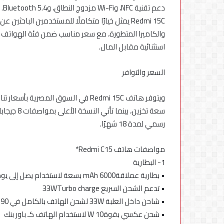
دعم تقنية NFC، وWi-Fi مزدوج النطاق، وBluetooth 5.4.
Redmi 15C يمثل خيارًا متكاملًا للمستخدمين الباح
استثنائية مقابل المال.
السعر والتوافر
رسمي لمدة 18 شهرًا.
مواصفات هاتف Redmi C15*
1- البطارية
• بطارية عملاقةmAh 6000 بسعة لاستخدام يصل إلى يومين
• تدعم الشحن السريع 33WTurbo charge
• شاحن داخل العلبة 33W لشحن الهاتف بالكامل في 90 دقيقة
• شحن عكسي بقوةW 10 لاستخدام الهاتف كـ باور بنك