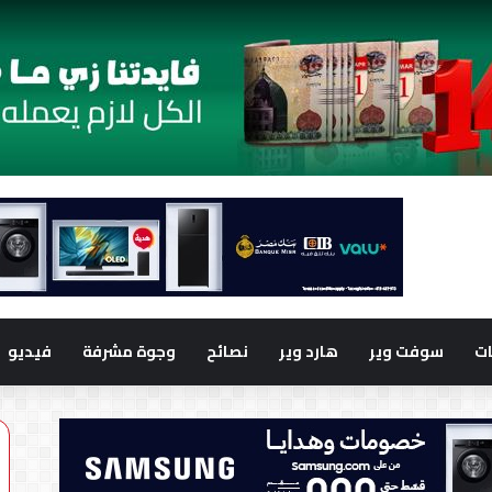
ت
سوفت وير
هارد وير
نصائح
وجوة مشرفة
فيديو