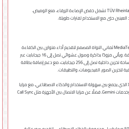
ولراحة العينين، حصلت الشاشة على عدة شهادات من TÜV Rheinland تشمل خفض الإضاءة الزرقاء، منع الوميض،
 العينين حتى مع الاستخدام لفترات طويلة.
يعتمد هاتف Redmi 15C على معالج MediaTek Helio G81-Ultra ثماني النواة المصمم لتقديم أداء متوازن بين الكفاءة
والسرعة في تشغيل التطبيقات المتعددة والألعاب الخفيفة. ويأتي مزودًا بذاكرة وصول عشوائي تصل إلى 16 جيجابايت عبر
خاصية توسيع الذاكرة (Memory Extension)، إلى جانب مساحة تخزين داخلية تصل إلى 256 جيجابايت، مع دعم إضافة بطاقة
ويعمل الهاتف بنظام التشغيل الجديد Xiaomi HyperOS 2 الذي يجمع بين سهولة الاستخدام والذكاء الاصطناعي، مع مزايا
مبتكرة مثل البحث الدائري من جوجل (Circle to Search) وخدمات Gemini، فضلًا عن مزايا الاتصال بين الأجهزة مثل Call Sync
في جانب التصوير، يضم الهاتف كاميرا خلفية رئيسية بدقة 50 ميجابكسل مدعومة بالذكاء الاصطناعي لتقديم صور عالية