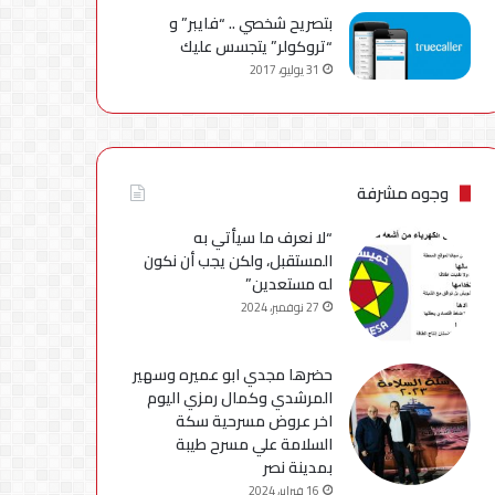
بتصريح شخصي .. “فايبر” و
“تروكولر” يتجسس عليك
31 يوليو، 2017
وجوه مشرفة
“لا نعرف ما سيأتي به
المستقبل، ولكن يجب أن نكون
له مستعدين”
27 نوفمبر، 2024
حضرها مجدي ابو عميره وسهير
المرشدي وكمال رمزي اليوم
اخر عروض مسرحية سكة
السلامة علي مسرح طيبة
بمدينة نصر
16 فبراير، 2024