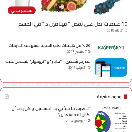
مجتمع مدني
10 علامات تدل على نقص ” فيتامين د ” في الجسم
21 يناير، 2018
26 % من هجمات طلب الفدية تستهدف الشركات
7 ديسمبر، 2017
بتصريح شخصي .. “فايبر” و “تروكولر” يتجسس عليك
31 يوليو، 2017
وجوه مشرفة
“لا نعرف ما سيأتي به المستقبل، ولكن يجب أن
نكون له مستعدين”
27 نوفمبر، 2024