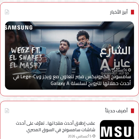
أبرز الأخبار
سامسونج
الجه
إلكترونيكس
الق
مصر
لتن
تتعاون
الا
مع
يعل
ويجز
إعا
وLege-
إتاح
ا
Cy
خدم
6 أغسطس، 2026
سامسونج إلكترونيكس مصر تتعاون مع ويجز وLege-Cy في
في
«أر
أحدث حملاتها للترويج لسلسلة Galaxy A
ا
أحدث
عبر
حملاتها
تطب
للترويج
My
لسلسلة
TRA
Galaxy
بحل
أضيف حديثاً
A
فني
مؤ
عقب إطلاق أحدث منتجاتها.. تعرّف على أحدث
لحي
شاشات سامسونج في السوق المصري
است
5 أغسطس، 2026