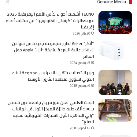
Genuine Media
TECNO أشعلت أجواء كأس الأمم الإفريقية 2025
عبر فعاليات “كرنفال التكنولوجيا” في مختلف أنحاء
إفريقيا
20 يناير، 2026
“آنكر” Anker تطرح مجموعة جديدة من شواحن
USB-C عالية السرعة لشركة “آبل” Apple حول
العالم
5 ديسمبر، 2024
وزير الاتصالات يلتقي نائب رئيس مجموعة البنك
الدولي لشؤون منطقة الشرق الأوسط
9 ديسمبر، 2018
البحث العلمي تعلن فوز فريق جامعة عين شمس
بـ 500 ألف جنيه جائزة المركز الأول في نهائيات
“رالي القاهرة الأول للسيارات الكهربائية محلية
الصنع”
14 أكتوبر، 2018