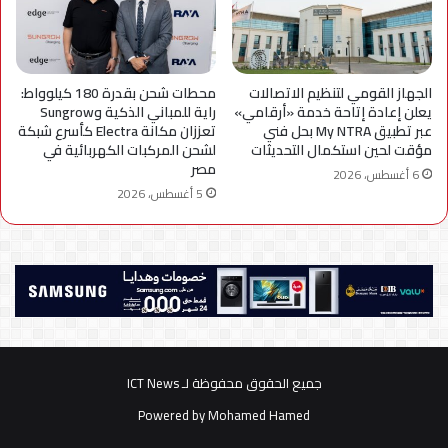
الجهاز القومي لتنظيم الاتصالات
محطات شحن بقدرة 180 كيلوواط:
يعلن إعادة إتاحة خدمة «أرقامي»
راية للمباني الذكية وSungrow
عبر تطبيق My NTRA بحل فني
تعززان مكانة Electra كأسرع شبكة
مؤقت لحين استكمال التحديثات
لشحن المركبات الكهربائية في
مصر
6 أغسطس، 2026
5 أغسطس، 2026
جميع الحقوق محفوظة لـ ICT News
Powered by
Mohamed Hamed