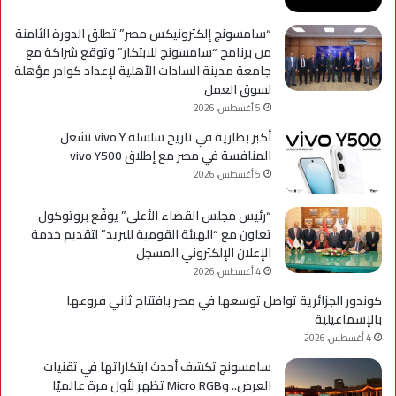
التح
“سامسونج إلكترونيكس مصر” تطلق الدورة الثامنة
من برنامج “سامسونج للابتكار” وتوقع شراكة مع
جامعة مدينة السادات الأهلية لإعداد كوادر مؤهلة
لسوق العمل
5 أغسطس، 2026
أكبر بطارية في تاريخ سلسلة vivo Y تشعل
المنافسة في مصر مع إطلاق vivo Y500
5 أغسطس، 2026
“رئيس مجلس القضاء الأعلى” يوقّع بروتوكول
تعاون مع “الهيئة القومية للبريد” لتقديم خدمة
الإعلان الإلكتروني المسجل
4 أغسطس، 2026
كوندور الجزائرية تواصل توسعها في مصر بافتتاح ثاني فروعها
بالإسماعيلية
4 أغسطس، 2026
سامسونج تكشف أحدث ابتكاراتها في تقنيات
العرض.. وMicro RGB تظهر لأول مرة عالميًا