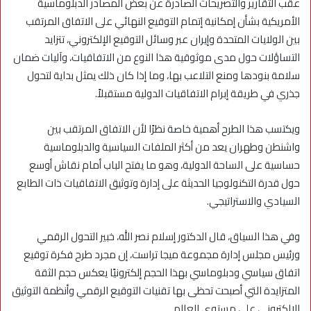
عقب التقارير والتصريحات الصادرة عن بعض المصادر الدبلوماسية
الأمريكية بشأن إمكانية إتمام التوقيع النهائي على الاتفاق المرتقب
بين الولايات المتحدة وإيران عبر وسائل التوقيع الإلكتروني، تتزايد
التساؤلات حول مدى موثوقية هذا النوع من الاتفاقيات، وآليات ضمان
سلامة بنودها ومنع التلاعب بها، وما إذا كان ذلك يمثل بداية لتحول
جذري في طريقة إبرام الاتفاقيات الدولية مستقبلاً.
ويكتسب هذا الطرح أهمية خاصة نظرًا لأن الاتفاق المرتقب بين
واشنطن وطهران يعد من أكثر الملفات السياسية والدبلوماسية
حساسية على الساحة الدولية، وهو ما يفتح الباب أمام نقاش أوسع
حول قدرة التكنولوجيا الحديثة على إدارة وتوثيق الاتفاقيات ذات الطابع
السيادي والاستراتيجي.
وفي هذا السياق، قال الدكتور إسلام نصر الله، خبير التحول الرقمي
ورئيس مجلس إدارة مجموعة ميجا تراست، إن مجرد طرح فكرة توقيع
اتفاق سياسي ودبلوماسي بهذا الحجم إلكترونيًا يعكس حجم الثقة
المتزايدة التي أصبحت تحظى بها تقنيات التوقيع الرقمي وأنظمة التوثيق
الإلكتروني على مستوى العالم.