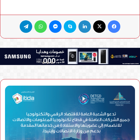
فيسبوك
X
لينكدإن
سكايب
ماسنجر
واتساب
تيلقرام