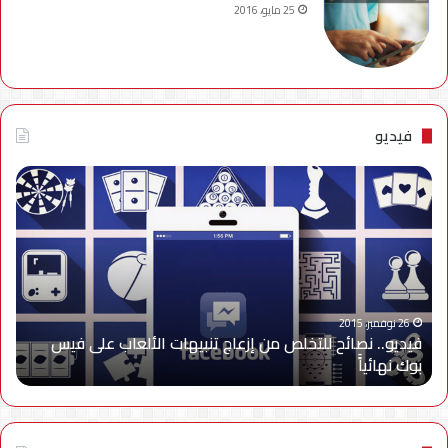
25 مايو، 2016
فيديو
فيديو..
نصائح
للتخلص
من
إزعاج
تنبيهات
الألعاب
على
26 نوفمبر، 2015
فيديو.. نصائح للتخلص من إزعاج تنبيهات الألعاب على فيس
فيس
بوك نهائياًَ
بوك
نهائياًَ