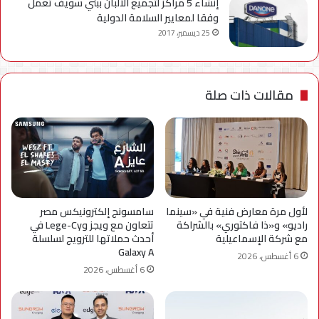
إنشاء 5 مراكز لتجميع الألبان ببني سويف تعمل
وفقا لمعايير السلامة الدولية
25 ديسمبر، 2017
مقالات ذات صلة
لأول مرة معارض فنية في «سينما
سامسونج إلكترونيكس مصر
راديو» و«ذا فاكتوري» بالشراكة
تتعاون مع ويجز وLege-Cy في
مع شركة الإسماعيلية
أحدث حملاتها للترويج لسلسلة
Galaxy A
6 أغسطس، 2026
6 أغسطس، 2026