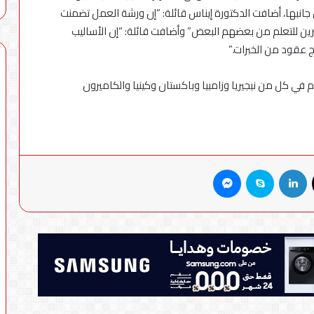
 جانبها، أضافت الدكتورة إيناس قائلة: “إن ورشة العمل تضمنت
ين للتعلم من بعضهم البعض” وأضافت قائلة: “إن الأساليب
ج عقود من الخبرات.”
م في كل من نيجيريا وزامبيا وباكستان وكينيا والكاميرون
X
لينكدإن
سكايب
ماسنجر