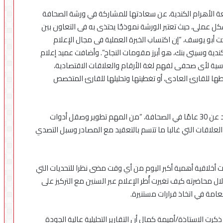
معة الأهرام الكندية، عن سعادتها للمشاركة في ورشة الصحافة
كل عملى، حيث تعتبر الورشة نموذجًا يحتذى به فى التعاون بين
أبو يوسف، “إن اكتساب الخبرة العملية فى مجال الإعلام
ندية وسيتى بنك، هو أبرز مقومات النجاح”. وأضافت عميد إعلام
 أساسية لأى صحفى لفهم لغة الأرقام والعلاقات الاقتصادية،
 للقارئ العادى، أو تغطيتها وتحليلها للقارئ المتخصص
وفي هذا الصدد، قالت نادية الجويلي، التي تتمتع بخبرة تزيد عن 30 عامًا في الصحافة، “من المهم تطوير وصقل أدوات
علاقات التي غالبا ما تتسم بالتعقيد مع المصادر وسبل التصدي
 أخلاقية أهمية أكبر اليوم من أي وقت مضى نظرا للتحديات التي
ل محاضرته كيف تغيرت أُطر الإعلام عبر السنين مع التركيز على
عامة في اتخاذ قرارات مستنيرة.
رت الاستاذة/أميمة كمال أن التقارير التحليلية عالية الجودة