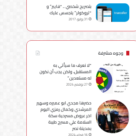
بتصريح شخصي .. “فايبر” و
“تروكولر” يتجسس عليك
31 يوليو، 2017
وجوه مشرفة
“لا نعرف ما سيأتي به
المستقبل، ولكن يجب أن نكون
له مستعدين”
27 نوفمبر، 2024
حضرها مجدي ابو عميره وسهير
المرشدي وكمال رمزي اليوم
اخر عروض مسرحية سكة
السلامة علي مسرح طيبة
بمدينة نصر
16 فبراير، 2024