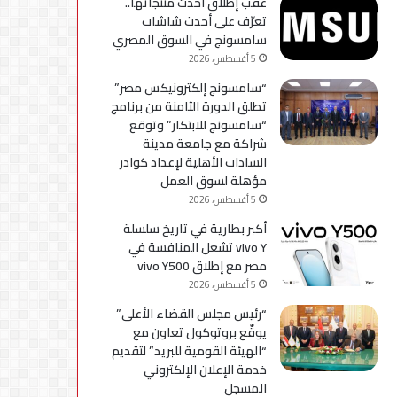
عقب إطلاق أحدث منتجاتها..
استكمال
تعرّف على أحدث شاشات
التحديثات
سامسونج في السوق المصري
5 أغسطس، 2026
“سامسونج إلكترونيكس مصر”
تطلق الدورة الثامنة من برنامج
“سامسونج للابتكار” وتوقع
شراكة مع جامعة مدينة
السادات الأهلية لإعداد كوادر
مؤهلة لسوق العمل
5 أغسطس، 2026
أكبر بطارية في تاريخ سلسلة
vivo Y تشعل المنافسة في
مصر مع إطلاق vivo Y500
5 أغسطس، 2026
“رئيس مجلس القضاء الأعلى”
يوقّع بروتوكول تعاون مع
“الهيئة القومية للبريد” لتقديم
خدمة الإعلان الإلكتروني
المسجل