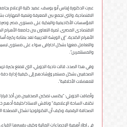
عبرت الدكتورة إيناس أبو يوسف، عميد كلية الإعلام بجا
الاقتصادية، والتى تجمع بين المعرفة وتنمية المهارات بش
المؤسسات الأكاديمية والبنكية على مستوى مصر. وصرحت 
الاقتصادى المصرى، ثمرة التعاون بين جامعة الأهرام الك
الأهرام الكندية، “إن الورشة التدريبية تعد بمثابة ركيزة
والتعامل معها بشكل احترافى سواء على مستوى تبسيطها
والمستثمرين”.
الصحفيين بشكل مستمر وإرشادهم إلى كيفية إدارة دفة ال
للمعضلات الأخلاقية”.
وأضافت الجويلي: “يكتسب تمكين الصحفيين من أخذ قرارات
تكتنف الساحة الإعلامية.” وناقش الاستاذ/خليفة أدهم خلا
الصحافة الرقمية، وكيف أن التكنولوجيا تشكل المصلحة ال
في إطار أهمية الإحصاءات المالية وكيف يفسرها القراء، ذك