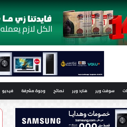
ت
سوفت وير
هارد وير
نصائح
وجوة مشرفة
فيديو