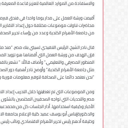
في
والاستفادة من الموارد العالمية لتعزيز قاعدة المعرفة ب
مصر
محاضرات تناولت موضوعات مختلفة حول إعداد التقارير ال
من جامعة الأهرام الكندية وعدد من رؤساء تحرير الصحف
فإن الهدف من ورشة العمل التي أقمناها هو تزويد المشار
المنظور المصرفي والتعليمي.” وأضاف قائلًا: ” نشعر بالفخر
مثل جامعة الأهرام الكندية.” وأوضح نادر أهمية دور الصحفي
“نحن نعتمد دائما على الصحافة لتوفير معلومات فورية ود
ومن الموضوعات التي تم تغطيتها خلال التدريب إعداد التق
مصر والتحديات التي تواجه الصحفيين المختصين بالشئون ال
الأخبار وكيفية استخدامها. أدار الجلسات كل من:محمدعبد
والدكتورةإيناس أبو يوسف عميد كلية الإعلام بجامعة الاهران
وخليفة أدهم رئيس تحرير الأهرام الاقتصادي ونائب رئيس تحر