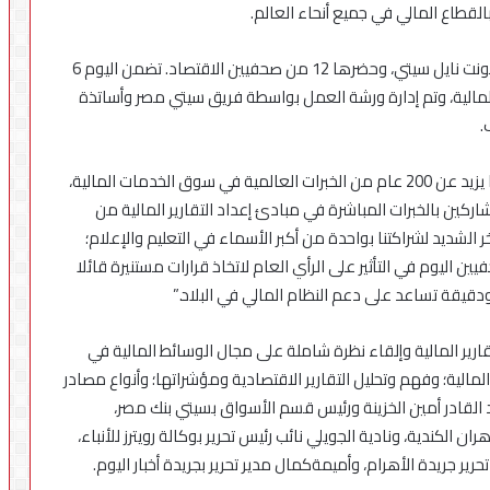
القطاع المالي في جميع أنحاء العالم.
أقيمت ورشة العمل على مدار يوما واحدا في فندق فيرمونت نايل سيتي، وحضرها 12 من صحفيين الاقتصاد. تضمن اليوم 6
مالية، وتم إدارة ورشة العمل بواسطة فريق سيتي مصر وأساتذة
.
قال نادر الشيخ، الرئيس التنفيذي لسيتي بنك مصر، “منذ ما يزيد عن 200 عام من الخبرات العالمية في سوق الخدمات المالية،
كين بالخبرات المباشرة في مبادئ إعداد التقارير المالية من
 الشديد لشراكتنا بواحدة من أكبر الأسماء في التعليم والإعلام؛
ين اليوم في التأثير على الرأي العام لاتخاذ قرارات مستنيرة قائلا
قيقة تساعد على دعم النظام المالي في البلاد.”
ارير المالية وإلقاء نظرة شاملة على مجال الوسائط المالية في
مالية؛ وفهم وتحليل التقارير الاقتصادية ومؤشراتها؛ وأنواع مصادر
 القادر أمين الخزينة ورئيس قسم الأسواق بسيتي بنك مصر،
 الكندية، ونادية الجويلي نائب رئيس تحرير بوكالة رويترز للأنباء،
ير جريدة الأهرام، وأميمةكمال مدير تحرير بجريدة أخبار اليوم.