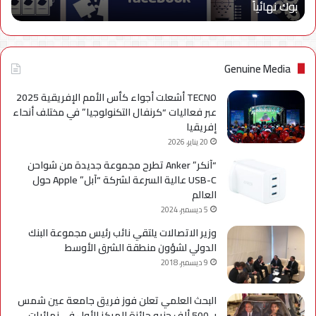
بوك نهائياًَ
بوك
نهائياًَ
Genuine Media
TECNO أشعلت أجواء كأس الأمم الإفريقية 2025
عبر فعاليات “كرنفال التكنولوجيا” في مختلف أنحاء
إفريقيا
20 يناير، 2026
“آنكر” Anker تطرح مجموعة جديدة من شواحن
USB-C عالية السرعة لشركة “آبل” Apple حول
العالم
5 ديسمبر، 2024
وزير الاتصالات يلتقي نائب رئيس مجموعة البنك
الدولي لشؤون منطقة الشرق الأوسط
9 ديسمبر، 2018
البحث العلمي تعلن فوز فريق جامعة عين شمس
بـ 500 ألف جنيه جائزة المركز الأول في نهائيات