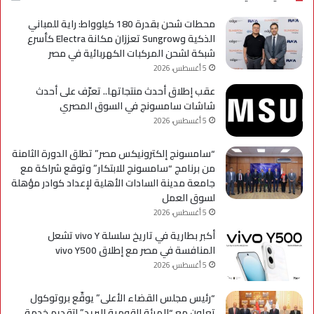
A
محطات شحن بقدرة 180 كيلوواط: راية للمباني
الذكية وSungrow تعززان مكانة Electra كأسرع
شبكة لشحن المركبات الكهربائية في مصر
5 أغسطس، 2026
عقب إطلاق أحدث منتجاتها.. تعرّف على أحدث
شاشات سامسونج في السوق المصري
5 أغسطس، 2026
“سامسونج إلكترونيكس مصر” تطلق الدورة الثامنة
من برنامج “سامسونج للابتكار” وتوقع شراكة مع
جامعة مدينة السادات الأهلية لإعداد كوادر مؤهلة
لسوق العمل
5 أغسطس، 2026
أكبر بطارية في تاريخ سلسلة vivo Y تشعل
المنافسة في مصر مع إطلاق vivo Y500
5 أغسطس، 2026
“رئيس مجلس القضاء الأعلى” يوقّع بروتوكول
تعاون مع “الهيئة القومية للبريد” لتقديم خدمة