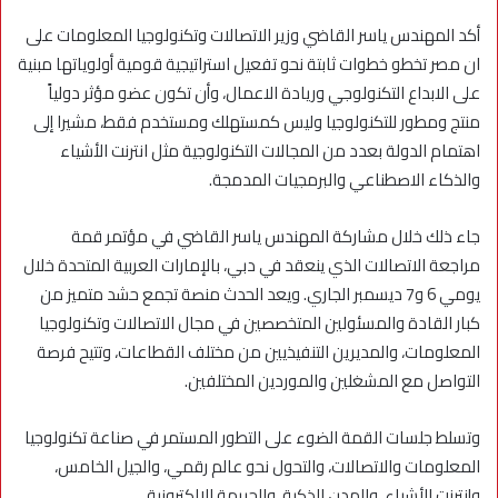
أكد المهندس ياسر القاضي وزير الاتصالات وتكنولوجيا المعلومات على
ان مصر تخطو خطوات ثابتة نحو تفعيل استراتيجية قومية أولوياتها مبنية
على الابداع التكنولوجي وريادة الاعمال، وأن تكون عضو مؤثر دولياً
منتج ومطور للتكنولوجيا وليس كمستهلك ومستخدم فقط، مشيرا إلى
اهتمام الدولة بعدد من المجالات التكنولوجية مثل انترنت الأشياء
والذكاء الاصطناعي والبرمجيات المدمجة.
جاء ذلك خلال مشاركة المهندس ياسر القاضي في مؤتمر قمة
مراجعة الاتصالات الذي ينعقد في دبي، بالإمارات العربية المتحدة خلال
يومي 6 و7 ديسمبر الجاري. ويعد الحدث منصة تجمع حشد متميز من
كبار القادة والمسئولين المتخصصين في مجال الاتصالات وتكنولوجيا
المعلومات، والمديرين التنفيذيين من مختلف القطاعات، وتتيح فرصة
التواصل مع المشغلين والموردين المختلفين.
وتسلط جلسات القمة الضوء على التطور المستمر في صناعة تكنولوجيا
المعلومات والاتصالات، والتحول نحو عالم رقمي، والجيل الخامس،
وإنترنت الأشياء، والمدن الذكية، والجريمة الإلكترونية.