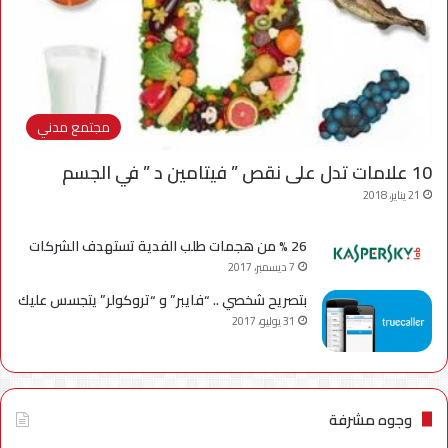
مجتمع مدني
10 علامات تدل على نقص ” فيتامين د ” في الجسم
21 يناير، 2018
26 % من هجمات طلب الفدية تستهدف الشركات
7 ديسمبر، 2017
بتصريح شخصي .. “فايبر” و “تروكولر” يتجسس عليك
31 يوليو، 2017
وجوه مشرفة