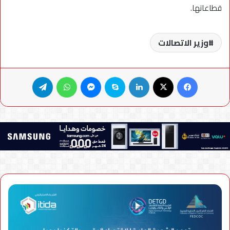
قطاعاتها.
وزير الاتصالات
فيسبوك
X
لينكدإن
سكايب
ماسنجر
واتساب
تيلقرام