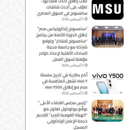
عقب إطلاق أحدث منتجاتها..
استكمال
تعرّف على أحدث شاشات
التحديثات
سامسونج في السوق المصري
5 أغسطس، 2026
“سامسونج إلكترونيكس مصر”
تطلق الدورة الثامنة من برنامج
“سامسونج للابتكار” وتوقع
شراكة مع جامعة مدينة
السادات الأهلية لإعداد كوادر
مؤهلة لسوق العمل
5 أغسطس، 2026
أكبر بطارية في تاريخ سلسلة
vivo Y تشعل المنافسة في
مصر مع إطلاق vivo Y500
5 أغسطس، 2026
“رئيس مجلس القضاء الأعلى”
يوقّع بروتوكول تعاون مع
“الهيئة القومية للبريد” لتقديم
خدمة الإعلان الإلكتروني
المسجل