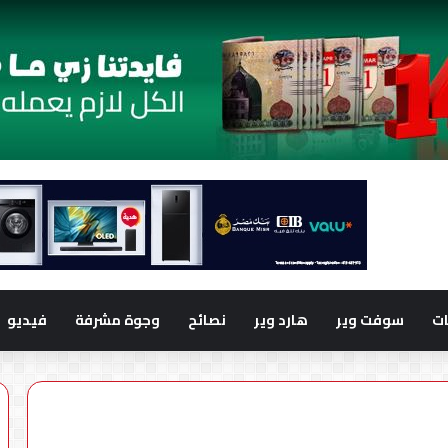
ت
سوفت وير
هارد وير
نصائح
وجوة مشرفة
فيديو