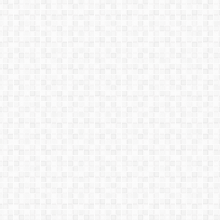
في
مصر