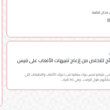
ل التقنية.
يست
هانس
انستقرام
ئح للتخلص من إزعاج تنبيهات الألعاب على فيس
 موقع فيس بوك بيعانوا من دعوات الألعاب والتطبيقات اللي
هم طول الوقت.. وفي 90 ثانية…