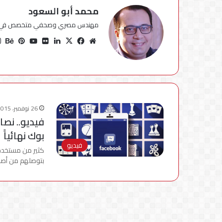
محمد أبو السعود
مهندس مصري وصحفي متخصص في مجا
موقع
X
فيسبوك
لينكدإن
صور
يوتيوب
بينتير
بي
الويب
من
فليكر
26 نوفمبر، 2015
فيديو.. نصا
بوك نهائياًَ
فيديو
كثير من مستخدمي
بتوصلهم من أصدقائ