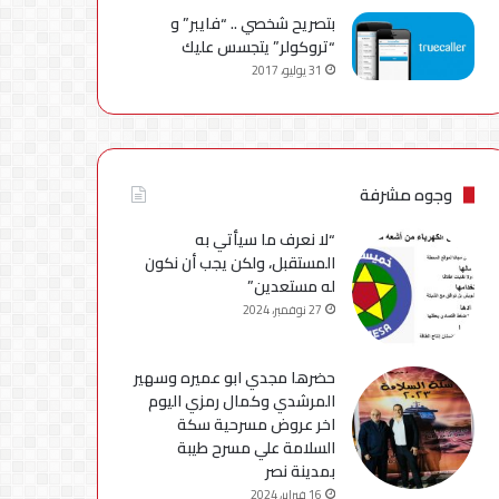
بتصريح شخصي .. “فايبر” و
“تروكولر” يتجسس عليك
31 يوليو، 2017
وجوه مشرفة
“لا نعرف ما سيأتي به
المستقبل، ولكن يجب أن نكون
له مستعدين”
27 نوفمبر، 2024
حضرها مجدي ابو عميره وسهير
المرشدي وكمال رمزي اليوم
اخر عروض مسرحية سكة
السلامة علي مسرح طيبة
بمدينة نصر
16 فبراير، 2024