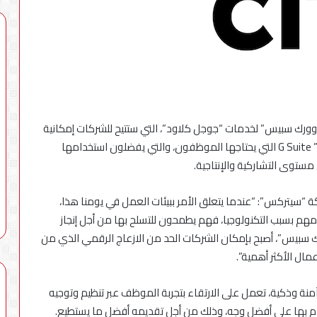
«تنظيم
الاتصالات»
يوضح
حقيقة
ك سبيس” لخدمات “جوجل كلاود”، التي ستتيح للشركات إمكانية
تسجيل
خطوط
تأمين وصول موحد إلى حزمة تطبيقات جوجل “جي سوت” G Suite التي يحتاجها الموظفون، والتي يفضلون استخدامها
يم الاتصالات يعلن
8 أغسطس، 2026
محمول
ستوى التشاركية والإنتاجية.
«أرقامي» عبر
«تنظيم الاتصالات» يوضح حقيقة
بأسماء
يق My NTRA بحل فني مؤقت لحين
تسجيل خطوط محمول بأسماء
المواطنين
المواطنين دون علمهم
“سيتركس”: “عندما يتعلق الأمر ببيئات العمل في يومنا هذا،
دون
علمهم
هم بسبب التكنولوجيا، فهم يطمحون للتسلح بها من أجل إنجاز
سبيس”، أصبح بإمكان الشركات الحد من الازعاج الرقمي الذي من
مال الأكثر أهمية”.
وذكية، تعمل على الارتقاء بتجربة الموظف عبر تنظيم وتوجيه
ام بها على أفضل وجه، وذلك من أجل تقديمه أفضل ما يستطيع.