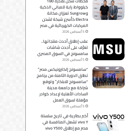
محطات شحن بقدرة 180
كيلوواط: راية للمباني الذكية
وSungrow تعززان مكانة
Electra كأسرع شبكة لشحن
المركبات الكهربائية في مصر
5 أغسطس، 2026
عقب إطلاق أحدث منتجاتها..
تعرّف على أحدث شاشات
سامسونج في السوق المصري
5 أغسطس، 2026
“سامسونج إلكترونيكس مصر”
تطلق الدورة الثامنة من برنامج
“سامسونج للابتكار” وتوقع
شراكة مع جامعة مدينة
السادات الأهلية لإعداد كوادر
مؤهلة لسوق العمل
5 أغسطس، 2026
أكبر بطارية في تاريخ سلسلة
vivo Y تشعل المنافسة في
مصر مع إطلاق vivo Y500