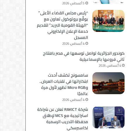
5 أغسطس، 2026
“رئيس مجلس القضاء الأعلى”
يوقّع بروتوكول تعاون مع
“الهيئة القومية للبريد” لتقديم
خدمة الإعلان الإلكتروني
المسجل
4 أغسطس، 2026
كوندور الجزائرية تواصل توسعها في مصر بافتتاح
ثاني فروعها بالإسماعيلية
4 أغسطس، 2026
سامسونج تكشف أحدث
ابتكاراتها في تقنيات العرض..
وMicro RGB تظهر لأول مرة
عالميًا
4 أغسطس، 2026
شركة RAKICT تعلن عن شراكة
استراتيجية مع MCS لإطلاق
محفظة التدريب الرسمية
لكاسبرسكي