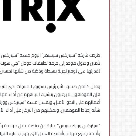
الجهاز
القومي
لتنظيم
الاتصالات
طرحت شركة “سيتركس سيستمز” اليوم منصة “سيتركس وور
يعلن
6 أغسطس، 2026
إعادة
الجهاز القومي لتنظ
إتاحة
لقدرتها على توفير تجربة بسيطة وذكية من شأنها تحسين م
إعادة إتاحة خدمة 
خدمة
تطب
«أرقامي»
استكمال التحديثات
وقال كالفن هسو، نائب رئيس تسويق المنتجات لدى شركة 
عبر
تطبيق
فإن الموظفون لا يرغبون بتشتيت انتباههم عن أداء مهام
My
أعمالهم على النحو الأمثل. وبفضل منصة “سيتركس وورك 
NTRA
شأنه إحباط الموظفين، وتمكينهم من التركيز على أداء الأع
بحل
فني
“سيتركس وورك سبيس” عبارة عن منصة عمل موحدة وآمنة 
مؤقت
لحين
وأتمتة جميع مهام وأنشطة العمل التي يتوجب عليه القي