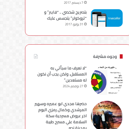
7 ديسمبر، 2017
بتصريح شخصي .. “فايبر” و
“تروكولر” يتجسس عليك
31 يوليو، 2017
وجوه مشرفة
“لا نعرف ما سيأتي به
المستقبل، ولكن يجب أن نكون
له مستعدين”
27 نوفمبر، 2024
حضرها مجدي ابو عميره وسهير
المرشدي وكمال رمزي اليوم
اخر عروض مسرحية سكة
السلامة علي مسرح طيبة
بمدينة نصر