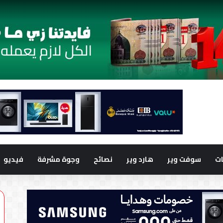
ت
سوفت وير
هارد وير
نصائح
وجوة مشرفة
فيديو