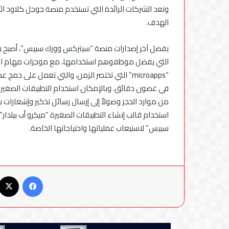
استكمال
وتعد الشركات الرائدة التي تستخدم منصة جوجل كلاود ال
التحديثات
الهدف.
بفضل آخر إصدارات منصة “سيتركس وورك سبيس”، أصبح ب
التي يفضل موظفوهم استخدامها، مع موجزات مهام العمل 
“microapps” التي تختصر الزمن، والتي تعمل على 
في غضون دقائق. وبالإمكان استخدام التطبيقات الصغيرة 
من موارد الحجز وصولاً إلى إرسال رسائل تذكير وإشعارات
استخدام قالب إنشاء التطبيقات الصغيرة “ميكرو أب بيلد
سبيس” لاستيعاب عملياتها واحتياجاتها الخاصة.
فيسبوك