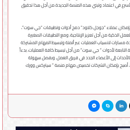
أسرع في اعتماد وتبني هذه المنصة الجديدة من أجل هذا تحقيق
إمكان عملاء “جوجل كلاود” دمج أدوات وتطبيقات “جي سوت”،
الذكية من أجل تعزيز الإنتاجية، ومع التطبيقات الصغيرة
دمج عدة مسارات لانسياب العمليات عبر أتمتة وتبسيط المهام المشتركة
التابعة لأدوات ” جي سوت” من أجل تبسيط كافة العمليات، بدءاً
 بالأحداث إلى الأعضاء الجدد في فريق العمل. وبفضل سهولة
ار”، أصبح بإمكان الشركات تخصيص مهام منصة ” سيتركس وورك
X
لينكدإن
سكايب
ماسنجر