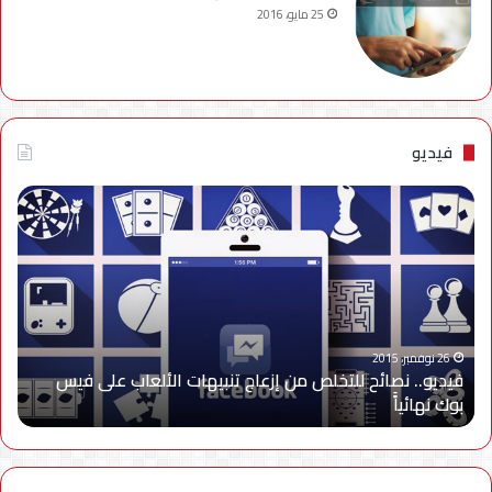
25 مايو، 2016
فيديو
فيديو..
نصائح
للتخلص
من
إزعاج
تنبيهات
الألعاب
على
26 نوفمبر، 2015
فيديو.. نصائح للتخلص من إزعاج تنبيهات الألعاب على فيس
فيس
بوك نهائياًَ
بوك
نهائياًَ