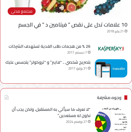
مجتمع مدني
10 علامات تدل على نقص ” فيتامين د ” في الجسم
21 يناير، 2018
26 % من هجمات طلب الفدية تستهدف الشركات
7 ديسمبر، 2017
بتصريح شخصي .. “فايبر” و “تروكولر” يتجسس عليك
31 يوليو، 2017
وجوه مشرفة
“لا نعرف ما سيأتي به المستقبل، ولكن يجب أن
نكون له مستعدين”
27 نوفمبر، 2024