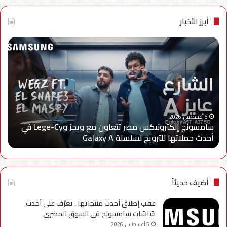
أبرز الأخبار
سامسونج
الجه
إلكترونيكس
الق
مصر
لتن
تتعاون
الا
مع
يعل
ويجز
إعا
وLege-
إتاح
ا
Cy
خدم
6 أغسطس، 2026
سامسونج إلكترونيكس مصر تتعاون مع ويجز وLege-Cy في
في
«أر
أحدث حملاتها للترويج لسلسلة Galaxy A
ا
أحدث
عبر
حملاتها
تطب
للترويج
My
لسلسلة
TRA
Galaxy
بحل
أضيف حديثاً
A
فني
مؤ
عقب إطلاق أحدث منتجاتها.. تعرّف على أحدث
لحي
شاشات سامسونج في السوق المصري
است
5 أغسطس، 2026