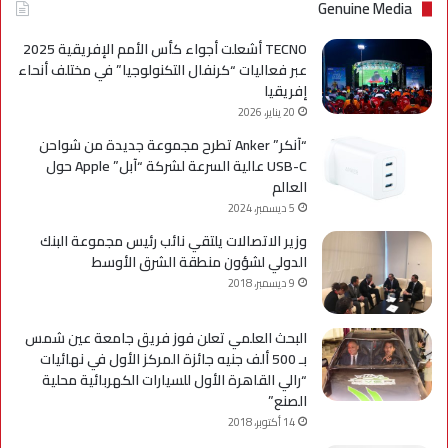
Genuine Media
TECNO أشعلت أجواء كأس الأمم الإفريقية 2025
عبر فعاليات “كرنفال التكنولوجيا” في مختلف أنحاء
إفريقيا
20 يناير، 2026
“آنكر” Anker تطرح مجموعة جديدة من شواحن
USB-C عالية السرعة لشركة “آبل” Apple حول
العالم
5 ديسمبر، 2024
وزير الاتصالات يلتقي نائب رئيس مجموعة البنك
الدولي لشؤون منطقة الشرق الأوسط
9 ديسمبر، 2018
البحث العلمي تعلن فوز فريق جامعة عين شمس
بـ 500 ألف جنيه جائزة المركز الأول في نهائيات
“رالي القاهرة الأول للسيارات الكهربائية محلية
الصنع”
14 أكتوبر، 2018