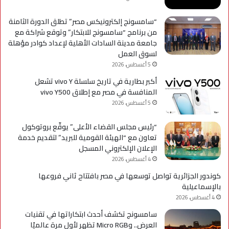
التح
“سامسونج إلكترونيكس مصر” تطلق الدورة الثامنة
من برنامج “سامسونج للابتكار” وتوقع شراكة مع
جامعة مدينة السادات الأهلية لإعداد كوادر مؤهلة
لسوق العمل
5 أغسطس، 2026
أكبر بطارية في تاريخ سلسلة vivo Y تشعل
المنافسة في مصر مع إطلاق vivo Y500
5 أغسطس، 2026
“رئيس مجلس القضاء الأعلى” يوقّع بروتوكول
تعاون مع “الهيئة القومية للبريد” لتقديم خدمة
الإعلان الإلكتروني المسجل
4 أغسطس، 2026
كوندور الجزائرية تواصل توسعها في مصر بافتتاح ثاني فروعها
بالإسماعيلية
4 أغسطس، 2026
سامسونج تكشف أحدث ابتكاراتها في تقنيات
العرض.. وMicro RGB تظهر لأول مرة عالميًا