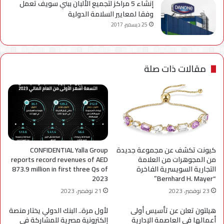
إنشاء 5 مراكز لتجميع الألبان ببني سويف تعمل
وفقا لمعايير السلامة الدولية
25 ديسمبر، 2017
مقالات ذات صلة
كيونت تكشف عن مجموعة جديدة
CONFIDENTIAL Yalla Group
من المجوهرات من العلامة
reports record revenues of AED
التجارية السويسرية الفاخرة
873.9 million in first three Qs of
2023
“Bernhard H. Mayer”
23 نوفمبر، 2023
21 نوفمبر، 2023
هيلتون تعلن عن تأسيس أولى
لأول مرة.. البنك الدولي يختار منصة
أعمالها في العاصمة الإدارية
إلكترونية مصرية للمشاركة في