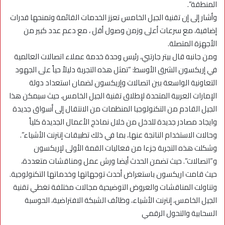
المنطقة”.
وأشار إلى إن تقنية الجيل الخامس تعزز الخدمات القائمة وتمنحها قدرات
إضافية، مع سرعات أعلى وزمن وصول أقل ، مع دعم عدد كبير من
الأجهزة المتصلة.
ومن جانبه قال بيتر جارتبي، رئيس وحدة خدمة عملاء اتصالات العالمية
في إريكسون الشرق الأوسط: “تمثل هذه التجربة دليلاً حياً على الجهود
التعاونية الواسعة بين اتصالات وإريكسون لضمان استعداد دولة
الإمارات العربية المتحدة لإطلاق تقنية الجيل الخامس، حيث سيمكن هذا
الجيل القادم من التكنولوجيا المنظمات من الانتقال إلى أسواق جديدة
وايجاد مصادر جديدة للدخل من خلال نماذج الأعمال الجديدة كلياً
وحالات الاستخدام الناتجة عنها، بما في ذلك تطبيقات إنترنت الأشياء”.
وشكلت هذه التجربة جزءا من فعاليات القمة الأولى لإريكسون
و”اتصالات”. حيث تضمن الحدث أيضا ورش عمل ومناقشات متعددة،
حيث قامت اريكسون باستعراض أحدث توجهاتها وخدماتها التكنولوجية.
وتناولت المناقشات والعروض التوضيحية مجالات مختلفة تغطي تقنية
الجيل الخامس، إنترنت الأشياء، وظائف الشبكة الافتراضية، الحوسبة
السحابية والتحول الرقمي