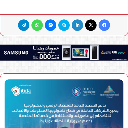
فيسبوك
X
لينكدإن
سكايب
ماسنجر
واتساب
تيلقرام