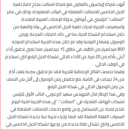
أنهت شركة إريكسون بالتعاون مع شركة اتصالات بنجاح اختبار تقنية
الجيل الخامس للاتصالات المتنقلة في البيئات المفتوحة، وذلك في مقر
“اتصالات” الرئيسي في أبوظبي بدولة الإمارات العربية المتحدة.
واستعرضت التجربة قدرات تقنية الجيل الخامس في بيئة واقعية من
خلال استخدام الشبكة الحية، بما في ذلك اختبارات السرعة، وزمن
الوصول، وشعاع التوجيه وقد تم خلال هذه التجربة استخدام الموجه
800 ميجاهرتز من الطّيف في نطاق 15 جيجاهرتز، مما يعني تحقيق أداء
أعلى بأكثر من 20 مرة عن الأداء الحالي لشبكة الجيل الرابع التي تستخدم
في الوقت الحالي.
وفيما خصصت النتائج الإجمالية للتجربة فقد تم تحقيق سرعة بلغت أكثر
من 24 جيجابت في الثانية، مع تخفيض زمن الوصول إلى أقل من النصف
عن زمن الوصول الحالي في شبكة الجيل الرابع.
وفي هذا الإطار قال المهندس سعيد الزرعوني، النائب الأول للرئيس
لشبكات الهاتف المتحرك في “اتصالات”: “إن هذه التجربة الحية اليوم
تقدم لمحة عن المستقبل وعن واقع خدمات الاتصالات المتنقلة في
السنوات القليلة المقبلة لقد قمنا بإجراء تجربة حية جديدة لشبكة الجيل
الخامس والتي تشكل نقلة جديدة من نوعها لشبكة الجيل الخامس في