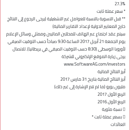
27.3%
* سعر عملة ثابت
** قبل التسوية بالنسبة للعوامل غير التشغيلية (يرجى الرجوع إلى النتائج
خارج المعايير الدولية لإعداد التقارير المالية)
سيتم عقد اجتماع عبر الهاتف للمحللين الماليين وممثلي وسائل الإعلام
يوم الجمعة 21 أبريل 2017 الساعة 9:30 صباحاً حسب التوقيت الصيفي
لأوروبا الوسطى (8:30 حسب التوقيت الصيفي في بريطانيا). للاتصال
يرجى زيارة الموقع الإلكتروني للشركة
www.SoftwareAG.com/investors
أبرز النتائج المالية
أبرز النتائج المالية بتاريخ 31 مارس 2017
مليون يورو (ما لم تتم الإشارة إلى غير ذلك)
الربع الأول 2017
الربع الأول 2016
 نسبة مئوية
 بسعر عملة ثابت *
العائدات