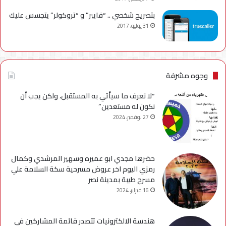
بتصريح شخصي .. “فايبر” و “تروكولر” يتجسس عليك
31 يوليو، 2017
وجوه مشرفة
“لا نعرف ما سيأتي به المستقبل، ولكن يجب أن
نكون له مستعدين”
27 نوفمبر، 2024
حضرها مجدي ابو عميره وسهير المرشدي وكمال
رمزي اليوم اخر عروض مسرحية سكة السلامة علي
مسرح طيبة بمدينة نصر
16 فبراير، 2024
هندسة الالكترونيات تتصدر قائمة المشاركين في