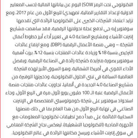
التكنولوجي تحت الرمز SOW) اليوم عن بياناتها المالية (حسب المعايير
الدولية لإعداد التقارير المالية، تمهيدي) للربع الأول من عام 2017. ومع
تزايد اعتماد الشركات الكبرى على التكنولوجيا الرائدة التي تقدمها
سوفتوير إيه جي لدفع عجلة تحولاتها الرقمية، فقد ساهمت مشاريع
إنترنت الأشياء ومشاريع الصناعة 4.0 في تعزيز أداء أبرز خطوط أعمال
الشركة – وهي منصة الأعمال الرقمية (DBP). ومع ارتفاع عائدات
الترخيص بنسبة 18% وزيادة عائدات المنتجات بنسبة 12%، برزت أهمية
سوفتوير بصورة متزايدة كشركة رائدة في الصناعة الرقمية. وبفضل
الأداء القوي في أمريكا الشمالية، وهو السوق الأبرز لهذه الشركة
العالمية السباقة في تبني الحلول التكنولوجية، وذخيرتها الوفيرة من
مشاريع الصناعة 4.0 الجديدة في ألمانيا، تجاوزت عائدات منتجات منصة
الأعمال الرقمية عتبة الـ 100 مليون يورو لأول مرة في الربع الأول. وجاء
استحواذ سوفتوير على شركة كومولوسيتي المتخصصة في الإنترنت
الصناعي في نهاية الربع الأول من هذا العام بما في ذلك منصتها
السحابية القائمة على مبدأ دمج تطبيقات تكنولوجيا المعلومات مع
الأجهزة المادية (التكنولوجيا التشغيلية)، ليعكس نجاح الشركة المتنامي
في سوق إنترنت الأشياء ويرسخ مكانتها الرائدة في عالم التكنولوجيا.