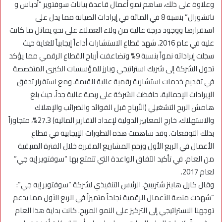
وعلاوة على ذلك، ساهم نمو أعمال قاعدة بيانات سوفتوير “أدباس و
ناتشورال” بنسبة 8 في المائة في إيرادات الصيانة مما يدل على
استقرارها ووجود درجة عالية من ولاء العملاء على نحو يماثل ما كانت
عليه في عام 2016. شهد قطاع الاستشارات أداءاً إيجابياً للغاية حيث
سجلت إيراداته نمواً بنسبة 9% وتضاعفت أرباح القطاع الرقمي مما يؤكد
تحول الشركة إلى شريك استراتيجي وبارز للمؤسسات الكبرى المتخصصة
في تقديم خدمات استشارية رقمية عالية القيمة. ومع استقرار تدفق
الإيرادات الإجمالية، حافظت الشركة على ربحية عالية جداً، حيث بلغ
هامش الربح التشغيلي (الأرباح قبل الفوائد والضرائب والإهلاك
والاستهلاك، خارج المعايير الدولية لإعداد التقارير المالية) 27.3%، متجاوزاً
بذلك التوقعات. وقد ساهمت هذه التطورات الإيجابية في قطاع
الأعمال في الربع الأول وزخم المشاريع المقررة خلال الفترة المتبقية
من العام، في تأكيد الآفاق الواعدة التي تتمتع بها “سوفتوير إيه جي”
لعام 2017.
وقال كارل هاينز شتريبيخ، الرئيس التنفيذي لشركة “سوفتوير إيه جي”:
“شهدت منصة الأعمال الرقمية نجاحاً متميزاً في الربع الأول مما يدعم
توجهنا الاستراتيجي إلى التركيز على النمو المربح. كانت بداية هذا العام