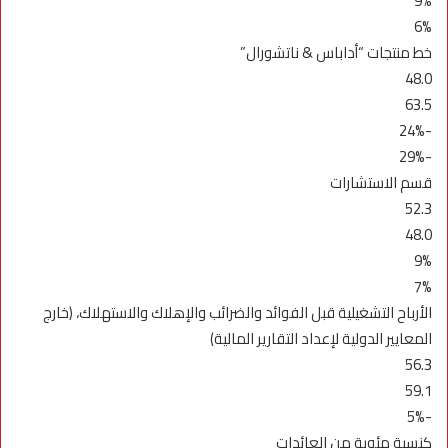
9%
6%
خط منتجات “أداباس & ناتشورال”
48.0
63.5
-24%
-29%
قسم الاستشارات
52.3
48.0
9%
7%
الأرباح التشغيلية قبل الفوائد والضرائب والإهلاك والاستهلاك، (خارج
المعايير الدولية لإعداد التقارير المالية)
56.3
59.1
-5%
كنسبة مئوية من العائدات