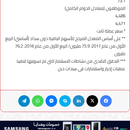
73.1
الموظفون (معادل الدوام الكامل)
4,486
4,471
* سعر عملة ثابت
** على أساس المعدل المرجح للأسهم الباقية دون سداد (أساسي) الربع
الأول من عام 2017: 75.9 مليون/ الربع الأول من عام 2016: 76.2
مليون
*** التدفق النقدي من نشاطات الاستثمار التي تم تسويتها لتنفيذ
عمليات إحراز واستثمارات في سندات دين
فيسبوك
X
لينكدإن
سكايب
ماسنجر
واتساب
تيلقرام