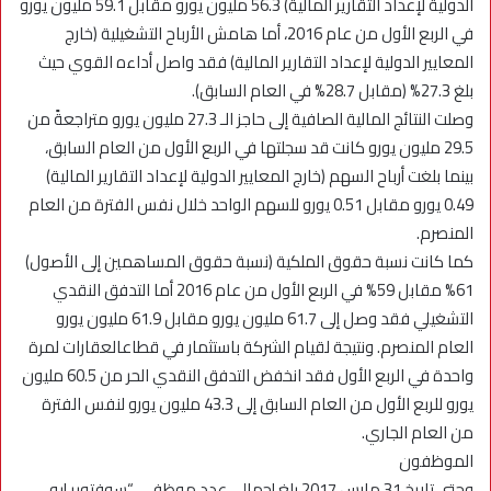
الدولية لإعداد التقارير المالية) 56.3 مليون يورو مقابل 59.1 مليون يورو
في الربع الأول من عام 2016، أما هامش الأرباح التشغيلية (خارج
المعايير الدولية لإعداد التقارير المالية) فقد واصل أداءه القوي حيث
بلغ 27.3% (مقابل 28.7% في العام السابق).
وصلت النتائج المالية الصافية إلى حاجز الـ 27.3 مليون يورو متراجعةً من
29.5 مليون يورو كانت قد سجلتها في الربع الأول من العام السابق،
بينما بلغت أرباح السهم (خارج المعايير الدولية لإعداد التقارير المالية)
0.49 يورو مقابل 0.51 يورو للسهم الواحد خلال نفس الفترة من العام
المنصرم.
كما كانت نسبة حقوق الملكية (نسبة حقوق المساهمين إلى الأصول)
61% مقابل 59% في الربع الأول من عام 2016 أما التدفق النقدي
التشغيلي فقد وصل إلى 61.7 مليون يورو مقابل 61.9 مليون يورو
العام المنصرم. ونتيجة لقيام الشركة باستثمار في قطاعالعقارات لمرة
واحدة في الربع الأول فقد انخفض التدفق النقدي الحر من 60.5 مليون
يورو للربع الأول من العام السابق إلى 43.3 مليون يورو لنفس الفترة
من العام الجاري.
الموظفون
وحتى تاريخ 31 مارس 2017 بلغ إجمالي عدد موظفي “سوفتوير إيه