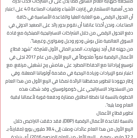
مشجعةً كنهاية العام السابق مما يدل على أن الشركات أخذت تدرك
مدى أهمية الاستثمار في إنترنت الأشياء وتقنيات الصناعة 4.0 على اعتبار
أن التحول الرقمي هو الغاية العليا والقاعدة الأساسية في كافة
الصناعات. ونحن أخذنا عاتقنا أن نقوم بدور رائد على الصعيد الدولي في
دفع التحول الرقمي من خلال الشراكات الاستراتيجية المبتكرة مع قادة
السوق العالمية مثل بوش ودور وديل وهواوي وغيرها”.
من جهته قال أرند زينهاردت، المدير المالي الأول للشركة: “شهد قطاع
الأعمال الرقمية نمواً ملحوظاً في الربع الأول من عام 2017 تجلى في
توسيع إيراداتنا مع الحفاظ المطرد على هامش ربح تشغيلي مرتفع، مع
اعتبار نمو الإيرادات وزيادة الربحية في مقدمة أولوياتنا المعلنة. وفي
إطار جهودنا لتطوير محفظتنا الرائدة تمكنا في الربع الأول من هذا العام
من الاستحواذ الاستراتيجي على كومولوسيتي، وقد شكلت هذه
الخطوة بالنسبة لنا نقطة انطلاق ممتازة ودفعة قوية لأعمالنا لبقية
العام وما يليه”.
تطوير قطاع الأعمال
بالنسبة لقاعدة الأعمال الرقمية (DBP)، فقد حققت التراخيص خلال
الربع الأول من هذا العام عائدات وصلت إلى 38.4 مليون يورو (مقارنةً بـ
32.7 مليون يورو في الربع الأول من العام المنصرم 2016)، أي بزيادة