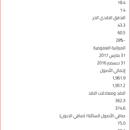
18.4
1.4
التدفق النقدي الحر
43.3
60.5
-28%
الميزانية العمومية
31 مارس 2017
31 ديسمبر 2016
إجمالي الأصول
1,961.9
1,957.2
النقد ومعادلات النقد
362.3
374.6
صافي الأصول السائلة/ (صافي الديون)
75.0