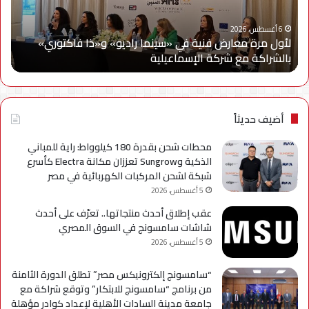
وLege-
إتاح
ا
Cy
خدم
6 أغسطس، 2026
سامسونج إلكترونيكس مصر تتعاون مع ويجز وLege-Cy في
في
«أر
أحدث حملاتها للترويج لسلسلة Galaxy A
ا
أحدث
عبر
حملاتها
تطب
للترويج
My
لسلسلة
TRA
Galaxy
بحل
أضيف حديثاً
A
فني
مؤ
محطات شحن بقدرة 180 كيلوواط: راية للمباني
لحي
الذكية وSungrow تعززان مكانة Electra كأسرع
است
شبكة لشحن المركبات الكهربائية في مصر
التح
5 أغسطس، 2026
عقب إطلاق أحدث منتجاتها.. تعرّف على أحدث
شاشات سامسونج في السوق المصري
5 أغسطس، 2026
“سامسونج إلكترونيكس مصر” تطلق الدورة الثامنة
من برنامج “سامسونج للابتكار” وتوقع شراكة مع
جامعة مدينة السادات الأهلية لإعداد كوادر مؤهلة