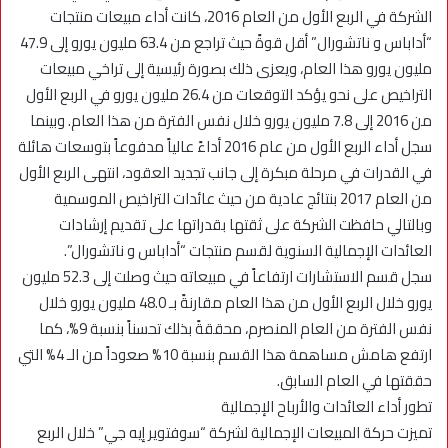
الشركة في الربع الأول من العام 2016، كانت أداء مبيعات منتجات
“أداباس و ناتشورال” أقل قوةً حيث تراجع من 63.4 مليون يورو إلى 47.9
مليون يورو هذا العام، ويعزى ذلك بصورة رئيسية إلى تراخي مبيعات
التراخيص على نحو يؤكد التوقعات من 26.4 مليون يورو في الربع الأول
من 2016 إلى 7.8 مليون يورو خلال نفس الفترة من هذا العام. وبينما
سجل أداء الربع الأول من عام 2016 أداءً عالياً مدفوعاً بتوسعات هائلة
في القدرات في مرحلة مبكرة إلى جانب تجديد العقود، انتهى الربع الأول
من العام 2017 بنتائج عادية من حيث عائدات التراخيص الموسمية
وبالتالي حافظت الشركة على ثقتها بقدراتها على تقديم إرشادات
العائدات الإجمالية السنوية لقسم منتجات “أداباس و ناتشورال”.
سجل قسم الاستشارات ارتفاعاً في مبيعاته حيث وصلت إلى 52.3 مليون
يورو خلال الربع الأول من هذا العام مقارنةً بـ 48.0 مليون يورو خلال
نفس الفترة من العام المنصرم، محققةً بذلك تحسناً بنسبة 9%، كما
ارتفع هامش مساهمة هذا القسم بنسبة 10% صعوداً من الـ 4% التي
حققتها في العام السابق.
تطور أداء العائدات والأرباح الإجمالية
تميزت حركة المبيعات الإجمالية لشركة “سوفتوير إيه جي” خلال الربع