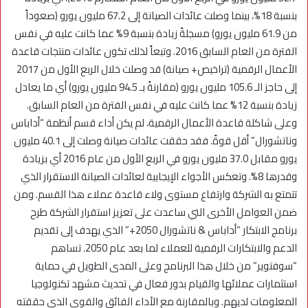
بنسبة 18%، بينما وصلت عائدات الصيانة إلى 67.2 مليون يورو (صعوداً
من 61.9 مليون يورو) مسجلةً زيادة بنسبة 9% عما كانت عليه في نفس
الفترة من العام السابق 2016. وتبعاً لذلك تكون عائدات منتجات قاعدة
الأعمال الرقمية (تراخيص+ صيانة) قد وصلت خلال الربع الأول من 2017
إلى حاجز الـ 105.6 مليون يورو (مقارنةً بـ 94.5 مليون يورو) أي ما يعادل
زيادة بنسبة 12% عما كانت عليه في نفس الفترة من العام السابق.
وعلى شاكلة قاعدة الأعمال الرقمية، لم يكن أداء قسم أنظمة “أداباس
وناتشورال” أقل قوةً. فقد حققت عائدات صيانة وصلت إلى 40.1 مليون
يورو مقابل 37.0 مليون يورو في الربع الأول من عام 2016 أي بزيادة
وقدرها 8%. وتعكس الأجواء الإيجابية لعائدات الصيانة الاستقرار الذي
تتمتع به الشركة وارتفاع مستوى ولاء قاعدة عملاء هذا القسم. ومن
ضمن العوامل الأخرى التي ساعدت على تعزيز استقرار الشركة طرح
برنامج الابتكار “أداباس & ناتشورال 2050+” الذي يهدف إلى تقديم
الدعم والابتكارات الرقمية للعملاء لما بعد عام 2050. تساهم
“سوفتوير” من خلال هذا البرنامج وعلى المدى الطويل في حماية
استثمارات عملائها والقيام بدور فعال في تحديث مشهد تكنولوجيا
المعلومات لديهم. وبالمقارنة مع الأداء الفائق والقوي الذي حققته