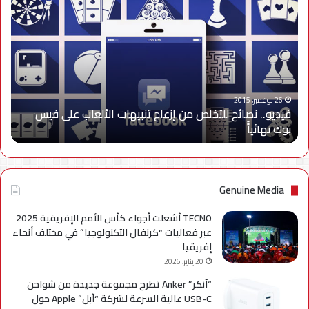
نصائح
للتخلص
من
إزعاج
تنبيهات
الألعاب
على
26 نوفمبر، 2015
فيديو.. نصائح للتخلص من إزعاج تنبيهات الألعاب على فيس
فيس
بوك نهائياًَ
بوك
نهائياًَ
Genuine Media
TECNO أشعلت أجواء كأس الأمم الإفريقية 2025
عبر فعاليات “كرنفال التكنولوجيا” في مختلف أنحاء
إفريقيا
20 يناير، 2026
“آنكر” Anker تطرح مجموعة جديدة من شواحن
USB-C عالية السرعة لشركة “آبل” Apple حول