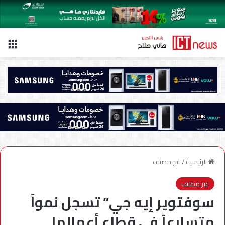
الق
الرئيسية
/
غير مصنف
غير مصنف
سوفتوير إيه جي” تسجل نمواً
متسارعاً في قطاع أعمالها