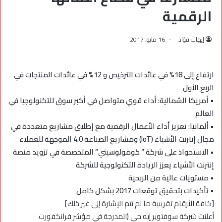
الرقمية
إيهاب فؤاد
16 مايو، 2017
ارتفاع إلى 18% في عائدات الترخيص و 12% في عائدات المنتجات في
الربع الأول
• أمريكا الشمالية: أداء قوي متواصل في أكبر سوق للتكنولوجيا في
العالم
• ألمانيا: تعزيز أداء الأعمال الرقمية مع إطلاق مشاريع متعددة في
مجال إنترنت الأشياء (IoT) ومشاريع الصناعة 4.0 الموجهة للعملاء
• الاستحواذ على شركة ” كومولوسيتي” المتخصصة في تزويد منصة
إنترنت الأشياء يعزز الريادة التكنولوجية للشركة
• مستويات عالية من الربحية
• تأكيدات بتحقيق توقعات 2017 بشكل كامل
[كافة الأرقام تقريبية ما لم تتم الإشارة إلى غير ذلك]
أعلنت شركة سوفتوير إيه جي (المدرجة في مؤشر فرانكفورت