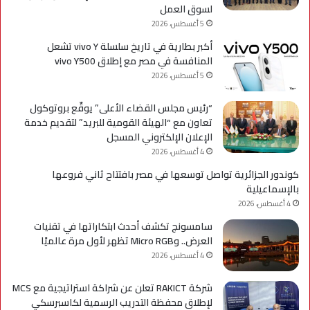
لسوق العمل
5 أغسطس، 2026
أكبر بطارية في تاريخ سلسلة vivo Y تشعل
المنافسة في مصر مع إطلاق vivo Y500
5 أغسطس، 2026
“رئيس مجلس القضاء الأعلى” يوقّع بروتوكول
تعاون مع “الهيئة القومية للبريد” لتقديم خدمة
الإعلان الإلكتروني المسجل
4 أغسطس، 2026
كوندور الجزائرية تواصل توسعها في مصر بافتتاح ثاني فروعها
بالإسماعيلية
4 أغسطس، 2026
سامسونج تكشف أحدث ابتكاراتها في تقنيات
العرض.. وMicro RGB تظهر لأول مرة عالميًا
4 أغسطس، 2026
شركة RAKICT تعلن عن شراكة استراتيجية مع MCS
لإطلاق محفظة التدريب الرسمية لكاسبرسكي