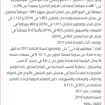
جي” 4.486 موظفاً (معادلات الدوام الكامل) صعوداً من 4.299
موظفاً في الربع الأول من العام السابق منهم 1.891 موظفاً يعملون
في مجال الاستشارة والخدمات (مقابل 1.853 في 2016) و 1.122 في
مجال البحث والتطوير (مقابل 1.011 في 2016) و 863 موظفاً في
المبيعات والتسويق (مقابل 833 في 2016) وأخيراً 610 موظفاً في
مجال الإدارة (مقابل 602 في 2016).
توقعات أداء الشركة لعام 2017
تؤكد “سوفتوير إيه جي” على توقعاتها للسنة المالية 2017 بتحقيق
زيادة ناتجة عن تسوية العملة تتراوح بين 5 -10 % في مبيعات منصة
الأعمال الرقمية وانخفاضاً يتراوح بين 2-6% في قسم “أداباس
وناتشورال” مقارنةً بالنسب المحققة في العام السابق. كما تتوقع
المجموعة ارتفاعاً كبيراً في هامش الربح التشغلي (الأرباح قبل الفوائد
والضرائب والإهلاك والاستهلاك، خارج المعايير الدولية لإعداد التقارير
المالية) من 30.5 إلى 31.5%.
توقعات عام 2017
السنة المالية 2016
(مليون يورو)