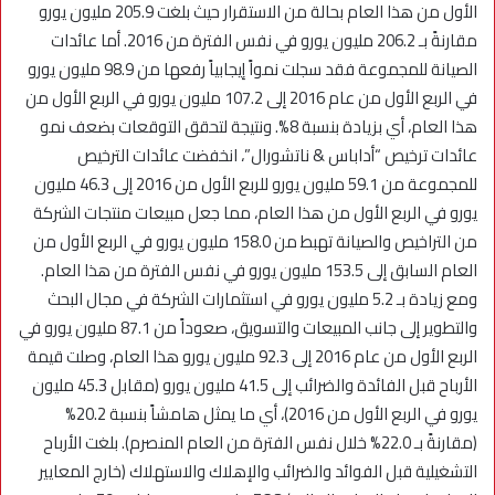
الأول من هذا العام بحالة من الاستقرار حيث بلغت 205.9 مليون يورو
مقارنةً بـ 206.2 مليون يورو في نفس الفترة من 2016. أما عائدات
الصيانة للمجموعة فقد سجلت نمواً إيجابياً رفعها من 98.9 مليون يورو
في الربع الأول من عام 2016 إلى 107.2 مليون يورو في الربع الأول من
هذا العام، أي بزيادة بنسبة 8%. ونتيجة لتحقق التوقعات بضعف نمو
عائدات ترخيص “أداباس & ناتشورال”، انخفضت عائدات الترخيص
للمجموعة من 59.1 مليون يورو للربع الأول من 2016 إلى 46.3 مليون
يورو في الربع الأول من هذا العام، مما جعل مبيعات منتجات الشركة
من التراخيص والصيانة تهبط من 158.0 مليون يورو في الربع الأول من
العام السابق إلى 153.5 مليون يورو في نفس الفترة من هذا العام.
ومع زيادة بـ 5.2 مليون يورو في استثمارات الشركة في مجال البحث
والتطوير إلى جانب المبيعات والتسويق، صعوداً من 87.1 مليون يورو في
الربع الأول من عام 2016 إلى 92.3 مليون يورو هذا العام، وصلت قيمة
الأرباح قبل الفائدة والضرائب إلى 41.5 مليون يورو (مقابل 45.3 مليون
يورو في الربع الأول من 2016)، أي ما يمثل هامشاً بنسبة 20.2%
(مقارنةً بـ 22.0% خلال نفس الفترة من العام المنصرم). بلغت الأرباح
التشغيلية قبل الفوائد والضرائب والإهلاك والاستهلاك (خارج المعايير