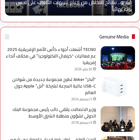
فيديو.. نصائح للتخلص من إزعاج تنبيهات الألعاب على فيس
فيس
بوك نهائياًَ
بوك
نهائياًَ
Genuine Media
TECNO أشعلت أجواء كأس الأمم الإفريقية 2025
عبر فعاليات “كرنفال التكنولوجيا” في مختلف أنحاء
إفريقيا
20 يناير، 2026
“آنكر” Anker تطرح مجموعة جديدة من شواحن
USB-C عالية السرعة لشركة “آبل” Apple حول
العالم
5 ديسمبر، 2024
وزير الاتصالات يلتقي نائب رئيس مجموعة البنك
الدولي لشؤون منطقة الشرق الأوسط
9 ديسمبر، 2018
البحث العلمي تعلن فوز فريق جامعة عين شمس