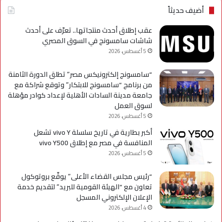
Galaxy
بحل
أضيف حديثاً
A
فني
مؤ
عقب إطلاق أحدث منتجاتها.. تعرّف على أحدث
لحي
شاشات سامسونج في السوق المصري
است
5 أغسطس، 2026
التح
“سامسونج إلكترونيكس مصر” تطلق الدورة الثامنة
من برنامج “سامسونج للابتكار” وتوقع شراكة مع
جامعة مدينة السادات الأهلية لإعداد كوادر مؤهلة
لسوق العمل
5 أغسطس، 2026
أكبر بطارية في تاريخ سلسلة vivo Y تشعل
المنافسة في مصر مع إطلاق vivo Y500
5 أغسطس، 2026
“رئيس مجلس القضاء الأعلى” يوقّع بروتوكول
تعاون مع “الهيئة القومية للبريد” لتقديم خدمة
الإعلان الإلكتروني المسجل
4 أغسطس، 2026