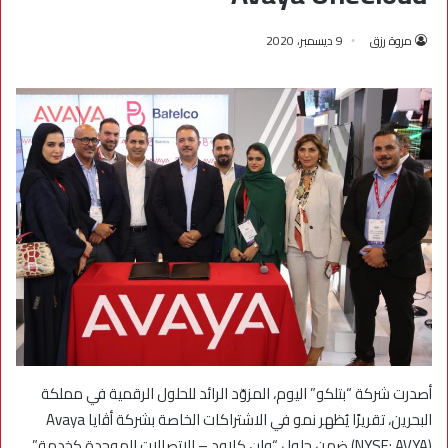
مروة رزق
9 ديسمبر، 2020
أصدرت شركة “بتلكو” اليوم، المزوّد الرائد للحلول الرقمية في مملكة
البحرين، تقريرًا يُظهر نمو في الاشتراكات الخاصة بشركة أﭬايا Avaya
(NYSE: AVYA) ضمن حلول “وان كلاود – الاتصالات الموحدة كخدمة”