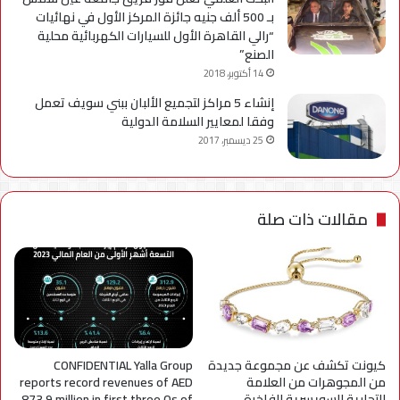
بـ 500 ألف جنيه جائزة المركز الأول في نهائيات
“رالي القاهرة الأول للسيارات الكهربائية محلية
الصنع”
14 أكتوبر، 2018
إنشاء 5 مراكز لتجميع الألبان ببني سويف تعمل
وفقا لمعايير السلامة الدولية
25 ديسمبر، 2017
مقالات ذات صلة
كيونت تكشف عن مجموعة جديدة
CONFIDENTIAL Yalla Group
من المجوهرات من العلامة
reports record revenues of AED
التجارية السويسرية الفاخرة
873.9 million in first three Qs of