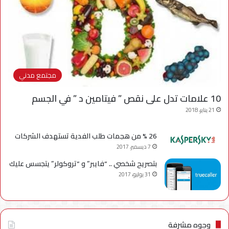
مجتمع مدني
10 علامات تدل على نقص ” فيتامين د ” في الجسم
21 يناير، 2018
26 % من هجمات طلب الفدية تستهدف الشركات
7 ديسمبر، 2017
بتصريح شخصي .. “فايبر” و “تروكولر” يتجسس عليك
31 يوليو، 2017
وجوه مشرفة