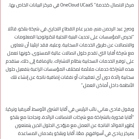
مركز الاتصال كخدمة” OneCloud UCaaS في مركز البيانات الخاص بها.
وصرح عبد الرحمن منير، مدير عام القطاع التجاري في شركة بتلكو، قائلا
“تحرص المؤسسات على تحديث البنية التحتية لتكنولوجيا المعلومات
والاتصالات عن طريق الخدمات السحابية. وعليه، فقد ارتئينا أن نتعاون
مع شركة أفايا التي تقدم حلول اتصالات عالية المستوى، كونها تعمل
على توفير الخدمات السحابية بنظام الاشتراك. بالإضافة إلى ذلك، ستقدم
هذه الشراكة خدمات ملائمة لمختلف المؤسسات الراغبة بتفعيل حلول
سحابية رائدة دون أي تعقيدات أو نفقات إضافية ناتجة عن إنشاء تلك
الأنظمة داخل أماكن العمل.”
ويقول فادي هاني نائب الرئيس في أﭬايا الشرق الأوسط، أفريقيا وتركيا:
“أﭬايا فخورة بالشراكة مع شركات الاتصالات الرائدة، ونجاحنا مع بتلكو
يُظهر الفوائد الناتجة عن العمل مع مزوّدي الحلول الذين يتمتعون
بمركز ريادي في أسواقهم. معًا، أﭬايا وبتلكو يقدمان المساعدة