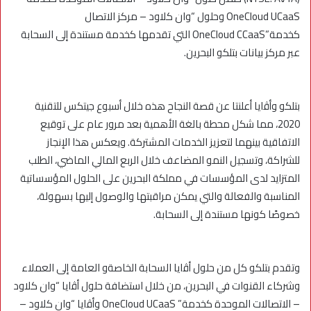
OneCloud UCaaS وحلول “وان كلاود – مركز الاتصال
كخدمة”OneCloud CCaaS التي تقدمها كخدمة مستندة إلى السحابة
عبر مركز بيانات بتلكو البحرين.
بتلكو وأﭬايا أعلنتا عن قصة النجاح هذه خلال أسبوع جيتكس للتقنية
2020، مما شكل محطة بالغة الأهمية بعد مرور عام على توقيع
الاتفاقية بينهما لتعزيز الخدمات المشتركة. ويعكس هذا الإنجاز
للشراكة، وتسجيل النمو المضاعف خلال الربع المالي الماضي، الطلب
المتزايد لدى المؤسسات في مملكة البحرين على الحلول المؤسساتية
المناسبة والفعالة والتي يمكن مراقبتها والوصول إليها بسهولة،
خصوصًا كونها مستندة إلى السحابة.
وتقدم بتلكو كل من حلول أﭬايا السحابة الخاصةو العامة إلى العملاء
وشركاء القنوات في البحرين، من خلال استضافة حلول أﭬايا “وان كلاود
– الاتصالات الموحدة كخدمة” OneCloud UCaaS وأﭬايا “وان كلاود –