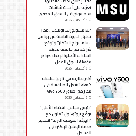
عقب إطلاق أحدث منتجاتها..
استكمال
تعرّف على أحدث شاشات
التحديثات
سامسونج في السوق المصري
5 أغسطس، 2026
“سامسونج إلكترونيكس مصر”
تطلق الدورة الثامنة من برنامج
“سامسونج للابتكار” وتوقع
شراكة مع جامعة مدينة
السادات الأهلية لإعداد كوادر
مؤهلة لسوق العمل
5 أغسطس، 2026
أكبر بطارية في تاريخ سلسلة
vivo Y تشعل المنافسة في
مصر مع إطلاق vivo Y500
5 أغسطس، 2026
“رئيس مجلس القضاء الأعلى”
يوقّع بروتوكول تعاون مع
“الهيئة القومية للبريد” لتقديم
خدمة الإعلان الإلكتروني
المسجل