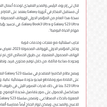
في
قال تي إم روه، الرئيس والمدير التنفيذي لوحدة أعمال 
مصر
أن مستقبل الابتكار في أجهز
Galaxy S23 Ultra و tra
مهام الحياة اليومية”.
تجارب استثنائية مع منتجات وخدمات قوية
وخلال المؤتمر 
وبجودة صناعة فائقة، من خلال توفير محتوى فريد، وتطوير
ويمنح 
ميجابكسل للحصول على صور بتفاصيل شديدة الوضوح، وال
للاعبين والمبدعين. ويمكن لزوار الجناح أيضاً ممارسة ألعاب السباق،