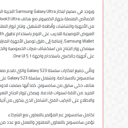
ويوجد في صميم 
من الأجهزة والشاشات وأنظمة التشغيل. وتتاح لزوار ال
سيتمكن زوار الجناح من استكشاف ميزات الخصوصية والخي
على أجهزة جالكسي باستخدام واجهة One UI 5.1.
وتأتي جميع ابتكارات سل
سامسونج
هاتف ذكي سابق من سامسونج، كما أنها صممت لتدوم طوي
المزيد من الثقة لسنوات قادمة. ويمكن لزوار الجناح الت
والاطلاع على التركيب الفني الشامل الذي يتكون من أجيال متعددة م
تكامل سامسونج عبر المؤتمر بالتعاون مع الشركاء
تؤمن سامسونج بالتعاون المفتوح والعمل مع عدد من الش