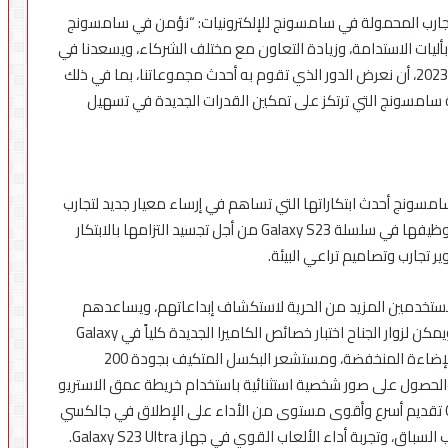
التجارب المحمولة في سامسونج للإلكترونيات: “نؤمن في سامسونج
ة Galaxy يعتمد على الالتزام بأليات الاستدامة، وزيادة التعاون مع مختلف الشركاء، ويسعدنا في
نسخة هذا العام من المؤتمر الدولي للهواتف المحمولة 2023، أن نعرض الدور الذي تقوم به أحدث مجموعاتنا، بما في ذلك
Galaxy Book3 Ul، في تجسيد رؤية سامسونج التي ترتكز على تمكين القدرات الجديدة في تسهيل
الدولي للهواتف المحمولة 2023، تعرض سامسونج أحدث ابتكاراتها التي تساهم في إرساء معيار جديد لتجارب
الهاتف المحمول المتميزة، عن طريق الخصائص التي تم توظيفها في سلسلة Galaxy S23 من أجل تجسيد التزامها بالابتكار
 تجارب وتصاميم تراعي البيئة.
نظام الكاميرا المتقدم في سلسلة Galaxy S23 المستخدمين المزيد من الحرية لاستكشاف إبداعاتهم، ويساعدهم
على التقاط صور ومقاطع فيديو بجودة سينمائية عالية. ويمكن لزوار الجناح اختبار خصائص الكاميرا الجديدة كلياً في Galaxy
S23 Ultra، بما في ذلك قدرات التصوير الليلي في ظروف الإضاءة المنخفضة، ومستشعر البكسل المتكيف بجودة 200
حصول على صور شخصية استثنائية باستخدام خريطة عمق الاستريو
المعززة بالذكاء الاصطناعي. وتضمن سلسلة Galaxy S23 تقديم أسرع وأقوى مستوى من الأداء على الإطلاق في جالكسي
 وتجربة أداء الألعاب القوي في جهاز Galaxy S23 Ultra.