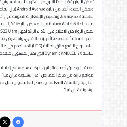
تمكن الزوار بفضل هذا النهج من العثور على سامسونج في
سلسلة Galaxy S23، وتخصيص الإشعارات الص
شاشة Dynamic AMOLED 2X التي تمتاز بمستوى متقدم من الوضوح والحيوية والمستخدمة في سلسلة Galaxy Book3.
مواقع بارزة من مركز المعارض “فيرا برشلونة غران فيا”،
برشلونة غران فيا”.
فيسبوك