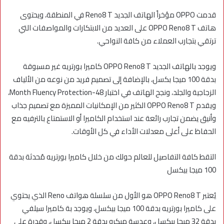
قدمت OPPO مؤخراً الهاتف الجديد Reno8 T في المنطقة، ويحتوى
هاتف OPPO Reno8 T على العديد من الابتكارات والمواصفات التي
ترتقي بتجارب العملاء من كافة النواحي.
ويوجد بالهاتف الجديد OPPO Reno8 T كاميرا بورتريه غير مسبوقة
بدقة 100 ميجا بكسل، بالإضافة إلى تصميم فريد من نوعه من الألياف
الزجاجية والجلد، ونجح الهاتف في اختبار 48-Month Fluency Protection،
ويقدم OPPO Reno8 T الكثير من الإمكانيات المميزة مع تصميم جذاب
وأنيق يضمن تجارب رائعة عند استخدام الكاميرا أو الاستمتاع بالترفيه مع
الحفاظ على أعلى معدلات الأداء في كل الأوقات.
التقط كافة التفاصيل للعالم حولك من خلال كاميرا بورتريه مُحدثة بدقة
100 ميجا بيكسل
يُعتبر OPPO Reno8 T هو الأول من سلسلة هواتف Reno الذي يحتوي
على كاميرا بورتريه بدقة 100 ميجا بيكسل، ويوجد بة كاميرا سيلفي
بدقة 32 ميجا بيكسل، وعدسة ميكرو بدقة 2 ميجا بيكسل، وقدرة على