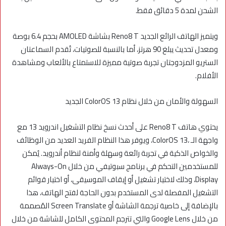
الشحن لمدة 5 دقائق فقط.
ويتميز الهاتف الرائع الجديد Reno8 T بشاشة AMOLED بحجم 6.4 بوصة
ومعدل تحديث يبلغ 90 هرتز، أما بالنسبة للصوتيات، تُقدم السماعتان
الستريو المزدوجتان تجربة صوتية مميزة للاستمتاع بالألعاب ومشاهدة
الأفلام.
السهولة والأمان من خلال نظام ColorOS 13 الجديد
يحتوي هاتف Reno8 T على أحدث نسخ نظام التشغيل اندرويد 13 مع
واجهة الـ ،ColorOS 13، ويوفر هذا النظام الفريد العديد من الوظائف
والخواص الذكية في تجربة رائعة وسهلة وأمنة لنظام أندرويد. يُمكن
للمستخدمين التحكم في برنامج سبوتيفي من خلال Always-On
Display، وذلك لاختيار تشغيل أو إيقاف الموسيقى، أو اختيار قوائم
التشغيل المفصلة لدى المستخدم بدون الحاجة لفتح الهاتف، هذا
بالإضافة إلى خاصية ترجمة الشاشة أو Screen Translate المُصممة
من خلال Google Lens والتي تترجم المحتوى الكامل للشاشة من خلال