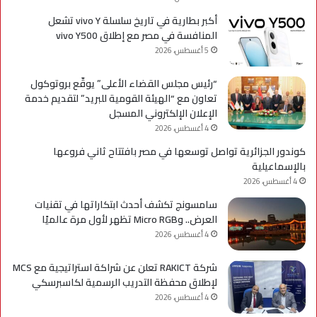
أكبر بطارية في تاريخ سلسلة vivo Y تشعل
المنافسة في مصر مع إطلاق vivo Y500
5 أغسطس، 2026
“رئيس مجلس القضاء الأعلى” يوقّع بروتوكول
تعاون مع “الهيئة القومية للبريد” لتقديم خدمة
الإعلان الإلكتروني المسجل
4 أغسطس، 2026
كوندور الجزائرية تواصل توسعها في مصر بافتتاح ثاني فروعها
بالإسماعيلية
4 أغسطس، 2026
سامسونج تكشف أحدث ابتكاراتها في تقنيات
العرض.. وMicro RGB تظهر لأول مرة عالميًا
4 أغسطس، 2026
شركة RAKICT تعلن عن شراكة استراتيجية مع MCS
لإطلاق محفظة التدريب الرسمية لكاسبرسكي
4 أغسطس، 2026