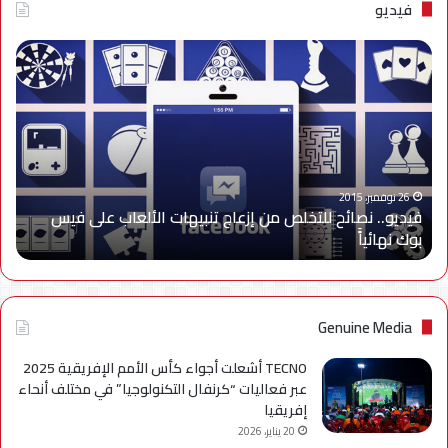
فيديو
فيديو..
نصائح
للتخلص
من
إزعاج
تنبيهات
الألعاب
على
26 نوفمبر، 2015
فيديو.. نصائح للتخلص من إزعاج تنبيهات الألعاب على فيس
فيس
بوك نهائياًَ
بوك
نهائياًَ
Genuine Media
TECNO أشعلت أجواء كأس الأمم الإفريقية 2025
عبر فعاليات “كرنفال التكنولوجيا” في مختلف أنحاء
إفريقيا
20 يناير، 2026