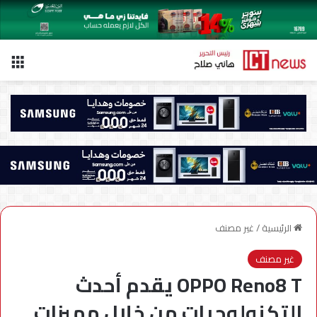
الق
الرئيسية
/
غير مصنف
غير مصنف
OPPO Reno8 T يقدم أحدث
التكنولوجيات من خلال مميزات