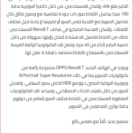
التكبير تبلغ 40x، ويُمكن للمستخدمين، من خلال كاميرا البورتريه بدقة
100 ميجا بيكسل، التقاط صور ذات جودة متناهية مع وضوح فائق لكل
تفاصيل الصورة مع القدرة لقص الصور أو تكبيرها لإعادة تخيل مختلف
اللقطات. وتُمكن العدسة المايكرو في هاتف Reno8 T المستخدمين
كذلك من التقاط تفاصيل مُدهشة لا يُمكن رؤيتها بسهولة من خلال
خاصية التكبير لأكثر من 40 مرة، وتمنح تلك التكنولوجيا الرائعة الفرصة
للمستخدمين بالاستمتاع بالتقاط مشاهد دقيقة لا مثيل لها.
ويوجد في الهاتف الجديد OPPO Reno8 T مجموعة رائعة من
تكنولوجيات التصوير بما في ذلك AI Portrait Super Resolution
وبورتريه البوكيه المضيء ووضع HDR الخاص بصور السيلفي، وتعديل
الصور من خلال تقنيات الذكاء الاصطناعي، وتساعد تلك التكنولوجيات
المتطورة المستخدمين في التقاط مختلف الصور للعالم من حولهم
بدقة توازي المحترفين في التصوير.
تصميم جديد كُلياً مع ملمس رائع