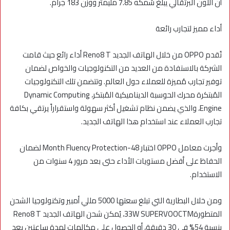
أن اللون البرتقالي يبلغ سُمكه 7.85 مليمتر ووزن 183 جرام.
أداء مميز لتجارب رائعة
تُقدم OPPO من خلال الهاتف الجديد Reno8 T أداء رائع حيث قامت
الشركة بالاستفادة من العديد من التكنولوجيات والخواص لضمان
توفير تجارب مُميزة للعملاء حول العالم. وتتضمن تلك التكنولوجيات
المُبتكرة محرك الحوسبة الديناميكية المُبتكر، Dynamic Computing
Engine، والذي يضمن نظام تشغيل أكثر سهولة واستقراراً يرتقي بكافة
تجارب العملاء عند استخدام هذا الهاتف الجديد.
وأجرت معامل OPPO اختبار 48-Month Fluency Protection لضمان
الحفاظ على أفضل مستويات الأداء حتى بعد مرور 4 سنوات من
الاستخدام.
ومن خلال البطارية التي تبلغ سعتها 5000 مللي أمبير وتكنولوجيا الشحن
المتطورة33W SUPERVOOCTM، يُمكن شحن الهاتف الجديد Reno8 T
بنسبة 54% في 30 دقيقة، أو الحصول على مكالمات لمدة ساعتين بعد