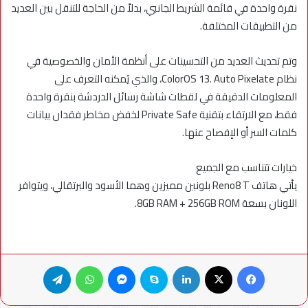
نقرة واحدة في قائمة الشريط الجانبي، بدلاً من الحاجة للتنقل بين العديد
من التطبيقات المختلفة.
وتم تحديث العديد من التحسينات على أنظمة الأمان والخصوصية في
نظام ColorOS 13. Auto Pixelate، والذي يُمكنه التعرف على
المعلومات الدقيقة في لقطات شاشة رسائل الدردشة بنقرة واحدة
فقط، مع الارتقاء بتقنية Private Safe لخفض مخاطر فقدان بيانات
كلمات السر أو الإفصاح عنها.
خيارات تتناسب مع الجميع
يأتي هاتف Reno8 T بلونين مميزين وهما الأسود والبرتقالي، ويتوافر
اللونان بسعة 8GB RAM + 256GB ROM.
فيسبوك
X
لينكدإن
سكايب
ماسنجر
واتساب
تيلقرام