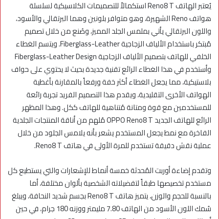
يُعتبر الهاتف Reno8 T استكمالاً للتصميمات الكلاسيكية لسلسلة
هواتف Reno الشهيرة، وهو متوافر بلونين وهما البرتقالي والأسود،
واللون البرتقالي يأتي بملمس الجلد المميز، وصُنع من خلال تصميم
مُبتكر باستخدام الألياف الزجاجية Fiberglass-Leather. ويتسم الغطاء
الخلفي للهاتف بتصميم الألياف الزجاجية Fiberglass-Leather Design
وأستخدم في هذا الغطاء الرائع تقنية جديدة بحيث لا يحتوي على حواف
بلاستيكية، مما يجعل الغطاء أكثر خفة ورفعاً بالمقارنة بأغطية
الهواتف الأخرى التقليدية، ويقدم هذا التصميم الفريد تجربة رائعة
للمستخدمين مع قوة ومتانة مُتناهية للهاتف ككل. وهذا المظهر
الرائع للهاتف الجديد OPPO Reno8 T مُلهم من أناقة المنتجات الجلدية
الفاخرة مع نمط يجعل المستخدم يشعر بأنه يلامس الجلود من خلال
عملية نقش دقيقة تستخدم للمرة الأولى في هاتف Reno8 T.
وتقدم إضاءة أوربت المُحدثة خمسة أنماط للإشعارات والتي يستطيع كل
مستخدم تخصيصها طبقاً لتفضيلاته الشخصية بألوان مختلفة، أما
بالنسبة للحجم والوزن، يتميز هاتف Reno8 T بجسم شديد النحافة، ويبلغ
سُمك اللون الأسود من الهاتف 7.80 مليمتر ووزنه 180 جرام، في حين