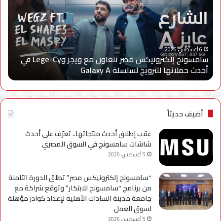
تتعاون
الا
مع
يعل
ويجز
إعا
وLege-
إتاح
ا
Cy
خدم
6 أغسطس، 2026
سامسونج إلكترونيكس مصر تتعاون مع ويجز وLege-Cy في
في
«أر
أحدث حملاتها للترويج لسلسلة Galaxy A
ا
أحدث
عبر
حملاتها
تطب
للترويج
My
لسلسلة
TRA
Galaxy
بحل
أضيف حديثاً
A
فني
مؤ
عقب إطلاق أحدث منتجاتها.. تعرّف على أحدث
لحي
شاشات سامسونج في السوق المصري
است
5 أغسطس، 2026
التح
“سامسونج إلكترونيكس مصر” تطلق الدورة الثامنة
من برنامج “سامسونج للابتكار” وتوقع شراكة مع
جامعة مدينة السادات الأهلية لإعداد كوادر مؤهلة
لسوق العمل
5 أغسطس، 2026