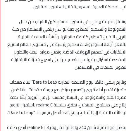
في المملكة العربية السعودية خلال العامين المقبلين.
وتتمثل مهمة ريلمي، في تمكين المستهلكين الشباب من خلال
التكنولوجيا والتصميم المتطور، حيث تواصل ريلمي الاستثمار من حيث
انتهى الآخرين لتعظيم كفاءة منتجاتها. وأنشأت العلامة التجارية
بالفعل أربعة استوديوهات تصميم رئيسية على مستوى العالم لتسريع
الابتكارات في تصميم الهواتف الذكية. وتمثل موارد البحث والتطوير
المخصصة استراتيجية ريلمي وتصميمها على تسريع قفزات الابتكارات
لتطوير المنتجات في المستقبل.
وتلتزم ريلمي دائمًا بروح العلامة التجارية Dare to Leap” لبناء منتجات
متميزة تقدم أداء قوي وتصميم مبتكر مع جودة مذهلة”. ولا تكمن
قفزة العلم والتكنولوجيا في الابتكار فحسب، بل في الترويج أيضًا. كخط
إنتاج على مستوى المبتدئين، تحقق سلسلة realme C باستمرار الترويج
لوظائف القفزة إلى الأمام، والتي تعد أفضل تجسيد لـ “Dare to Leap”.
بفضل قوة تقنية شحن 240 واط الرائدة، يوفر realme GT3 أسرع طاقة