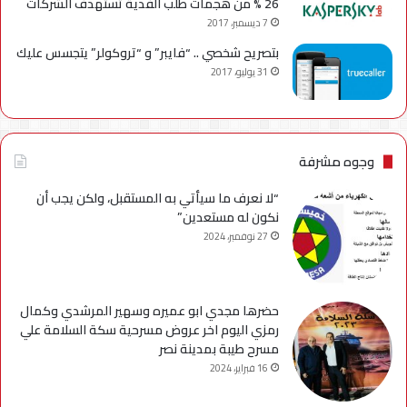
26 % من هجمات طلب الفدية تستهدف الشركات
7 ديسمبر، 2017
بتصريح شخصي .. “فايبر” و “تروكولر” يتجسس عليك
31 يوليو، 2017
وجوه مشرفة
“لا نعرف ما سيأتي به المستقبل، ولكن يجب أن
نكون له مستعدين”
27 نوفمبر، 2024
حضرها مجدي ابو عميره وسهير المرشدي وكمال
رمزي اليوم اخر عروض مسرحية سكة السلامة علي
مسرح طيبة بمدينة نصر
16 فبراير، 2024