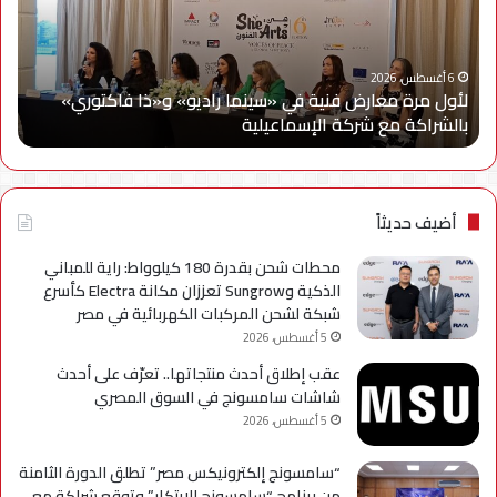
في
مع
«سينما
ويج
راديو»
وe
و«ذا
Cy
6 أغسطس، 2026
لأول مرة معارض فنية في «سينما راديو» و«ذا فاكتوري»
فاكتوري»
في
بالشراكة مع شركة الإسماعيلية
أح
بالشراكة
أحد
مع
حمل
شركة
للتر
الإسماعيلية
لسل
axy
أضيف حديثاً
A
محطات شحن بقدرة 180 كيلوواط: راية للمباني
الذكية وSungrow تعززان مكانة Electra كأسرع
شبكة لشحن المركبات الكهربائية في مصر
5 أغسطس، 2026
عقب إطلاق أحدث منتجاتها.. تعرّف على أحدث
شاشات سامسونج في السوق المصري
5 أغسطس، 2026
“سامسونج إلكترونيكس مصر” تطلق الدورة الثامنة
من برنامج “سامسونج للابتكار” وتوقع شراكة مع