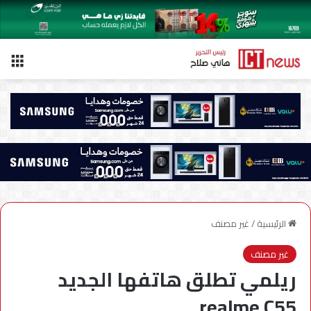
الق
الرئيسية
/
غير مصنف
غير مصنف
ريلمي تطلق هاتفها الجديد
realme C55