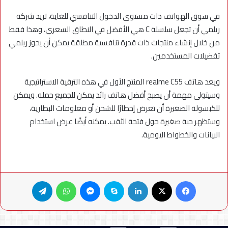
في سوق الهواتف ذات مستوى الدخول التنافسي للغاية، تريد شركة
ريلمي أن تجعل سلسلة C هي الأفضل في النطاق السعري، وهذا فقط
من خلال إنشاء منتجات ذات قدرة تنافسية مطلقة يمكن أن يحوز ريلمي
تفضيلات المستخدمين.
ويعد هاتف realme C55 المنتج الأول في هذه الترقية الاستراتيجية
وسيتولى مهمة أن يصبح أفضل هاتف رائد يمكن للجميع حمله. ويمكن
للكبسولة الصغيرة أن تعرض إخطارًا للشحن أو معلومات البطارية،
وستظهر حبة صغيرة حول فتحة الثقب. يمكنه أيضًا عرض استخدام
البيانات والخطواط اليومية.
فيسبوك
X
لينكدإن
سكايب
ماسنجر
واتساب
تيلقرام