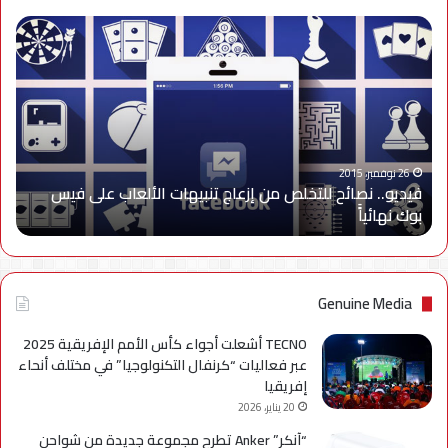
فيديو..
نصائح
للتخلص
من
إزعاج
تنبيهات
الألعاب
على
26 نوفمبر، 2015
فيديو.. نصائح للتخلص من إزعاج تنبيهات الألعاب على فيس
فيس
بوك نهائياًَ
بوك
نهائياًَ
Genuine Media
TECNO أشعلت أجواء كأس الأمم الإفريقية 2025
عبر فعاليات “كرنفال التكنولوجيا” في مختلف أنحاء
إفريقيا
20 يناير، 2026
“آنكر” Anker تطرح مجموعة جديدة من شواحن