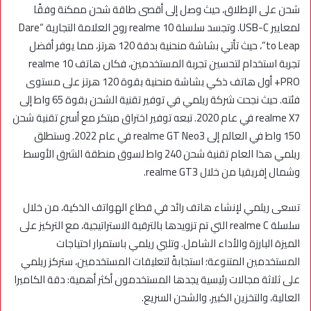
شحن على الإطلاق، حيث وصل إلى أقصى طاقة شحن ممكنة وفقًا
لمعايير USB-C. وتجسد سلسلة realme 10 روح العلامة التجارية “Dare
to Leap”، حيث تأتي بشاشة منحنية بدقة 120 هرتز، مما يوفر أفضل
تجربة استخدام لتحسين تجربة المستخدمين، فكان هاتف realme 10
PRO+ أول هاتف ذكي بشاشة منحنية بقوة 120 هرتز على مستوى
فئته. حيث نجحت شركة ريلمي في توفير تقنية الشحن بقوة 65 واط إلى
realme X7 في عام 2020. تبعه توفير اختراق مبتكر مع أسرع تقنية شحن
150 واط في العالم إلى realme GT Neo3 في عام 2022. وستطلق
ريلمي هذا العام تقنية شحن 240 واط لسوق منطقة الشرق الأوسط
وشمال إفريقيا من خلال realme GT3.
تسعى ريلمي لإنشاء هاتف رائد في قطاع الهواتف الذكية، من خلال
سلسلة realme C التي تم تزويدها بالترقية الاستراتيجية، مع التركيز على
الميزة البارزة والأداء الشامل. وتلبي ريلمي باستمرار احتياجات
المستخدمين المتنوعة؛ استجابةً لتعليقات المستخدمين، ستركز ريلمي
على ثلاثة مجالات رئيسية يجدها المستخدمون أكثر أهمية: دقة الكاميرا
العالية، والتخزين الكبير، والشحن السريع.