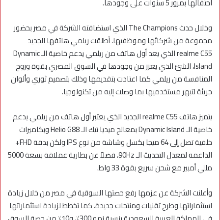
احتفالها بمرور 5 سنوات على وجودها.
وخلال حدث The Champions الذي استضافته الشركة في مصر بحضور
مجموعة من شركائها وموظفيها، أطلقت ريلمي هاتفها الجديد
realme C55 الذي يعد أول هاتف من ريلمي يدعم خاصية الـ Dynamic
Island، الشئ الذي يعزز من وجودها في السوق المصري بقوة وروح
المنافسة من ريلمي كما اعتادت بتقديمها وذلك بتصميم ثوري وألوان
جريئة لتبهر مستخدميها بما وصلت إليه من تكنولوجيا.
يتميز هاتف realme C55 الجديد الذي يعتبر أول هاتف من ريلمي يدعم
خاصية الـ Dynamic Island بمعالج ميديا تيك الـ Helio G88 وبكاميرات
خلفية تصل إلى 64 ميجا بكسل وشاشة من نوع IPS ولكن بدقة FHD+
الداعمه لمعدل التحديث الـ 90Hz، فضلاً عن بطارية عملاقة بسعة 5000
مللي أمبير مع شحن سريع بقوة 33 واط.
وأعلنت الشركة عن عزمها رفع حصتها السوقية في مصر من خلال زيادة
استثماراتها وطرح تقنيات ومنتجات جديدة، كما تخطط لزيادة استثماراتها
في المملكة العربية السعودية بنسبة نمو 300٪، و10٪ من حصة السوق