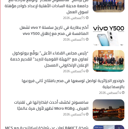
جامعة مدينة السادات الأهلية لإعداد كوادر مؤهلة
لسوق العمل
5 أغسطس، 2026
أكبر بطارية في تاريخ سلسلة vivo Y تشعل
المنافسة في مصر مع إطلاق vivo Y500
5 أغسطس، 2026
“رئيس مجلس القضاء الأعلى” يوقّع بروتوكول
تعاون مع “الهيئة القومية للبريد” لتقديم خدمة
الإعلان الإلكتروني المسجل
4 أغسطس، 2026
كوندور الجزائرية تواصل توسعها في مصر بافتتاح ثاني فروعها
بالإسماعيلية
4 أغسطس، 2026
سامسونج تكشف أحدث ابتكاراتها في تقنيات
العرض.. وMicro RGB تظهر لأول مرة عالميًا
4 أغسطس، 2026
شركة RAKICT تعلن عن شراكة استراتيجية مع MCS