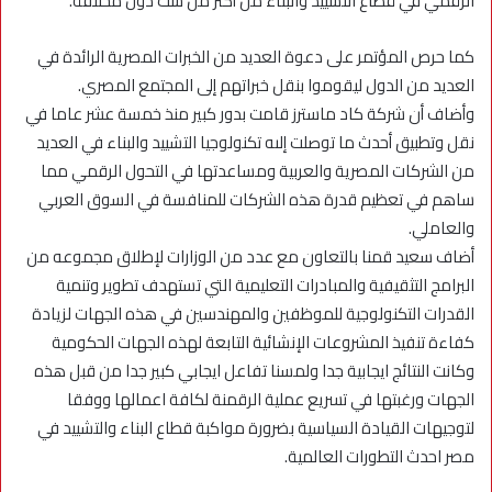
الرقمي في قطاع التشييد والبناء من أكثر من ست دول مختلفة.
كما حرص المؤتمر على دعوة العديد من الخبرات المصرية الرائدة في
العديد من الدول ليقوموا بنقل خبراتهم إلى المجتمع المصري.
وأضاف أن شركة كاد ماسترز قامت بدور كبير منذ خمسة عشر عاما في
نقل وتطبيق أحدث ما توصلت إلىه تكنولوجيا التشييد والبناء في العديد
من الشركات المصرية والعربية ومساعدتها في التحول الرقمي مما
ساهم في تعظيم قدرة هذه الشركات للمنافسة في السوق العربي
والعاملي.
أضاف سعيد قمنا بالتعاون مع عدد من الوزارات لإطلاق مجموعه من
البرامج التثقيفية والمبادرات التعليمية التي تستهدف تطوير وتنمية
القدرات التكنولوجية للموظفين والمهندسين في هذه الجهات لزيادة
كفاءة تنفيذ المشروعات الإنشائية التابعة لهذه الجهات الحكومية
وكانت النتائج ايجابية جدا ولمسنا تفاعل ايجابي كبير جدا من قبل هذه
الجهات ورغبتها في تسريع عملية الرقمنة لكافة اعمالها ووفقا
لتوجيهات القيادة السياسية بضرورة مواكبة قطاع البناء والتشييد في
مصر احدث التطورات العالمية.