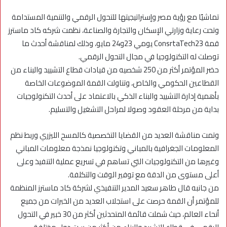
تماشيًا مع رؤية مصر وإستراتيجيتها للتحول الرقمي والتنمية المستدامة
وتحت رعاية وزارتي الإسكان والتجارة والصناعة، نظمت شركه كاد ماسترز
قمة ConsrtaTech23 يومي 23و24 مايو، وذلك لمناقشة أحدث ما
توصلت له التكنولوجيا في مجال التحول الرقمي.
حضر المؤتمر أكثر من 250 شخصيه من قيادات قطاع التشييد والبناء من
القطاعين الحكومي والخاص، وتناولت القمة الموضوعات الخاصة
بأهمية إدارة التشييد والبناء الذكي بالاعتماد على أحدث التكنولوجيات
بداية من مرحلة العقود وصولا لمراحل التشغيل والتسليم.
وتمت مناقشة العديد من القضايا التخصصية كالمسح الليزري وربط نظم
المعلومات الجغرافية بالمباني وتكنولوجيا نمذجة معلومات المباني
وغيرها من التكنولوجيات التي تساهم في تسريع عملية التنفيذ وعلى
أعلى مستوى من الدقة مع توفير الوقت والتكلفة.
من جانبه قال طاهر سعيد المدير التنفيذي لشركة كاد ماسترز المنظمة
للمؤتمر أن القمة حرصت على استجلاب العديد من الخبرات من جميع
أنحاء العالم، حيث شملت قائمة المتحدثين أكثر من 30 خبير في التحول