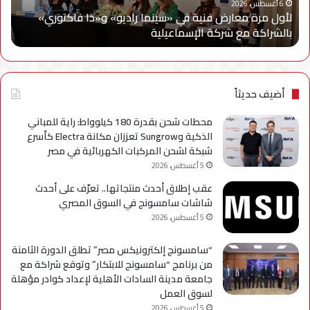
و«ذا
Cy
6 أغسطس، 2026
لأول مرة معارض فنية في «سينما راديو» و«ذا فاكتوري»
فاكتوري»
في
بالشراكة مع شركة الإسماعيلية
أح
بالشراكة
أحد
مع
حمل
شركة
للتر
الإسماعيلية
لسل
axy
أضيف حديثاً
A
محطات شحن بقدرة 180 كيلوواط: راية للمباني
الذكية وSungrow تعززان مكانة Electra كأسرع
شبكة لشحن المركبات الكهربائية في مصر
5 أغسطس، 2026
عقب إطلاق أحدث منتجاتها.. تعرّف على أحدث
شاشات سامسونج في السوق المصري
5 أغسطس، 2026
“سامسونج إلكترونيكس مصر” تطلق الدورة الثامنة
من برنامج “سامسونج للابتكار” وتوقع شراكة مع
جامعة مدينة السادات الأهلية لإعداد كوادر مؤهلة
لسوق العمل
5 أغسطس، 2026