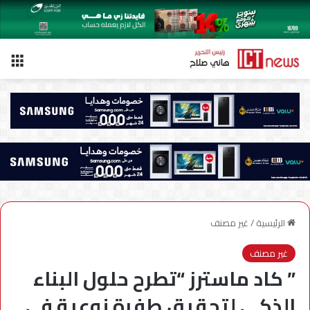
الق
الرئيسية
/
غير مصنف
غير مصنف
” كاد ماسترز “تطرح حلول البناء
الذكي لتحقيق طفرة نوعية في