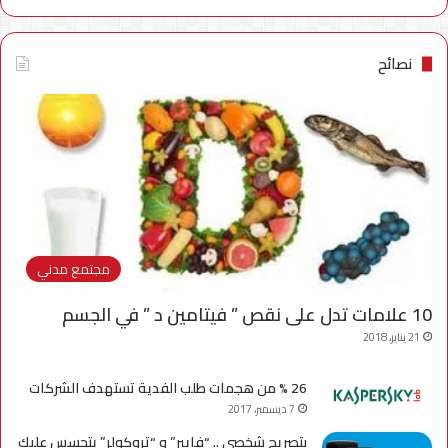
نصائح
مجتمع مدني
10 علامات تدل على نقص ” فيتامين د ” في الجسم
21 يناير، 2018
26 % من هجمات طلب الفدية تستهدف الشركات
7 ديسمبر، 2017
بتصريح شخصي .. “فايبر” و “تروكولر” يتجسس عليك