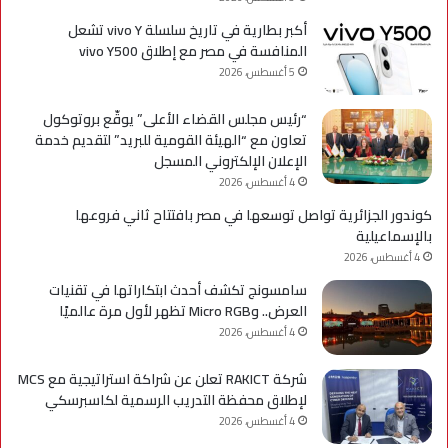
أكبر بطارية في تاريخ سلسلة vivo Y تشعل
المنافسة في مصر مع إطلاق vivo Y500
5 أغسطس، 2026
“رئيس مجلس القضاء الأعلى” يوقّع بروتوكول
تعاون مع “الهيئة القومية للبريد” لتقديم خدمة
الإعلان الإلكتروني المسجل
4 أغسطس، 2026
كوندور الجزائرية تواصل توسعها في مصر بافتتاح ثاني فروعها
بالإسماعيلية
4 أغسطس، 2026
سامسونج تكشف أحدث ابتكاراتها في تقنيات
العرض.. وMicro RGB تظهر لأول مرة عالميًا
4 أغسطس، 2026
شركة RAKICT تعلن عن شراكة استراتيجية مع MCS
لإطلاق محفظة التدريب الرسمية لكاسبرسكي
4 أغسطس، 2026