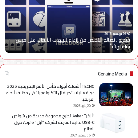
للتخلص
من
إزعاج
تنبيهات
الألعاب
على
26 نوفمبر، 2015
فيديو.. نصائح للتخلص من إزعاج تنبيهات الألعاب على فيس
فيس
بوك نهائياًَ
بوك
نهائياًَ
Genuine Media
TECNO أشعلت أجواء كأس الأمم الإفريقية 2025
عبر فعاليات “كرنفال التكنولوجيا” في مختلف أنحاء
إفريقيا
20 يناير، 2026
“آنكر” Anker تطرح مجموعة جديدة من شواحن
USB-C عالية السرعة لشركة “آبل” Apple حول
العالم
5 ديسمبر، 2024