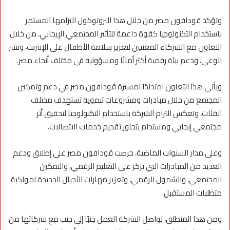
وتؤكد ڤودافون مصر من خلال هذا البروتوكول التزامها المستمر
باستخدام التكنولوجيا كقوة داعمة للتأثير المجتمعي الإيجابي، من خلال
التعاون مع الشركاء المعنيين لتعزيز سلامة الأطفال على الإنترنت، ونشر
الوعي، ودعم بيئة رقمية أكثر أمانًا ومسؤولية في مختلف أنحاء مصر.
ويأتي هذا التعاون امتدادًا لمسيرة ڤودافون مصر في دعم وتمكين
المجتمع من خلال مبادرات ومشروعات تنموية تستهدف مختلف
الفئات، وتعكس التزام الشركة باستخدام التكنولوجيا لتحقيق أثر
مجتمعي إيجابي ومستدام يتجاوز تقديم خدمات الاتصالات.
وعلى مدار السنوات الماضية، حرصت ڤودافون مصر على إطلاق ودعم
العديد من المبادرات التي تركز على التعليم الرقمي، والتمكين
المجتمعي، والشمول الرقمي، وتعزيز مهارات الأجيال الجديدة لمواكبة
متطلبات المستقبل.
ومن هذا المنطلق، تواصل الشركة العمل جنبًا إلى جنب مع شركائها من