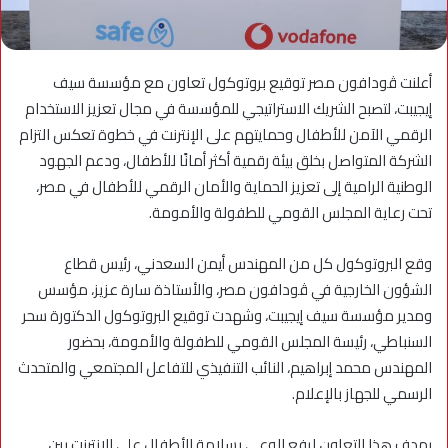
أعلنت ڤودافون مصر توقيع بروتوكول تعاون مع مؤسسة سيف
إيجيبت، لتصبح الشريك الاستراتيجي للمؤسسة في مجال تعزيز الاستخدام
الرقمي الآمن للأطفال وحمايتهم على الإنترنت في خطوة تعكس التزام
الشركة المتواصل بخلق بيئة رقمية أكثر أمانًا للأطفال، ودعم الجهود
الوطنية الرامية إلى تعزيز الحماية والأمان الرقمي للأطفال في مصر،
تحت رعاية المجلس القومي للطفولة والأمومة.
وقع البروتوكول كل من المهندس أيمن السعدني، رئيس قطاع
الشؤون الخارجية في ڤودافون مصر، والأستاذة سارة عزيز، مؤسس
ومدير مؤسسة سيف إيجيبت، وشهدت توقيع البروتوكول الدكتورة سحر
السنباطي، رئيسة المجلس القومي للطفولة والأمومة، بحضور
المهندس محمد إبراهيم، النائب التنفيذي للتفاعل المجتمعي والمتحدث
الرسمي للجهاز بالإعلام.
يهدف هذا التعاون لرفع الوعي بسلامة الأطفال على الإنترنت بين