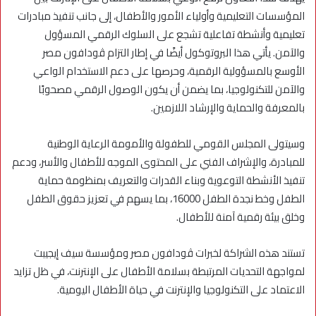
المؤسسات التعليمية وأولياء الأمور والأطفال، إلى جانب تنفيذ مبادرات
تعليمية وأنشطة تفاعلية تشجع على السلوك الرقمي المسؤول
والآمن. يأتي هذا البروتوكول أيضًا في إطار التزام ڤودافون مصر
الأوسع بالمسؤولية الرقمية، وحرصها على دعم الاستخدام الواعي
والآمن للتكنولوجيا، بما يضمن أن يكون الوصول الرقمي مصحوبًا
بالمعرفة والحماية والإرشاد اللازمين.
وسيتولى المجلس القومي للطفولة والأمومة الرعاية الوطنية
للمبادرة، والإشراف الفني على المحتوى الموجه للأطفال والأسر، ودعم
تنفيذ الأنشطة التوعوية وبناء القدرات والتعريف بمنظومة حماية
الطفل وخط نجدة الطفل 16000، بما يسهم في تعزيز حقوق الطفل
وخلق بيئة رقمية آمنة للأطفال.
تستند هذه الشراكة لخبرات ڤودافون مصر ومؤسسة سيف إيجيبت
لمواجهة التحديات المرتبطة بسلامة الأطفال على الإنترنت، في ظل تزايد
الاعتماد على التكنولوجيا والإنترنت في حياة الأطفال اليومية.