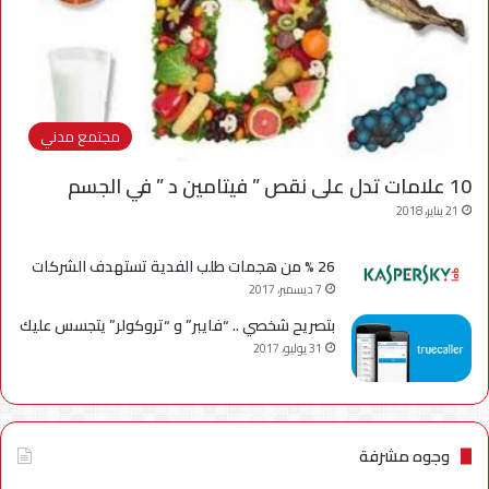
مجتمع مدني
10 علامات تدل على نقص ” فيتامين د ” في الجسم
21 يناير، 2018
26 % من هجمات طلب الفدية تستهدف الشركات
7 ديسمبر، 2017
بتصريح شخصي .. “فايبر” و “تروكولر” يتجسس عليك
31 يوليو، 2017
وجوه مشرفة