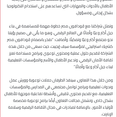
الأطفال بالأدوات والمهارات التي تساعدهم على استخدام التكنولوجيا
بشكل إيجابي ومسؤول.
وتمثل شراكتنا مع ڤودافون مصر خطوة مهمة للمساهمة في بناء
جيل أكثر وعيًا وأمانًا في العالم الرقمي، وهو ما يأتي في صميم رؤيتنا
نحو مجتمع أكثر وعيًا وتمكينًا. وأضافت: “نفخر بانضمام ڤودافون مصر
كشريك استراتيجي لمؤسسة سيف إيجيبت، حيث نسعى من خلال هذه
الشراكة لتقديم حلول عملية ومحتوى توعوي وبرامج مستدامة تعزز
ثقافة الأمان الرقمي، وتدعم الأطفال والأسر والمؤسسات التعليمية
لبناء جيل أكثر وعيًا وأمانًا.”
ومن خلال هذا التعاون، سينفذ الطرفان حملات توعوية وورش عمل
وندوات تعليمية وبرامج تواصل مجتمعي في المدارس والمؤسسات
التعليمية، مع تقديم محتوى تثقيفي وأنشطة تفاعلية موجهة للأطفال
بشكل خاص. وتشمل مجالات التعاون أيضًا برامج توعوية مخصصة
لأولياء الأمور ، بالإضافة لمبادرات في مجال الثقافة الرقمية وسلامة
الإنترنت.