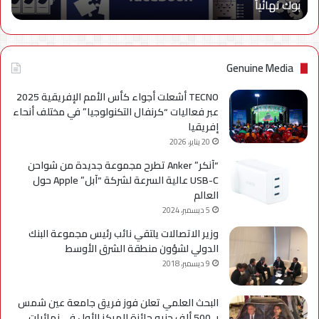
بوك نهائياًَ
بوك
نهائياًَ
Genuine Media
TECNO أشعلت أجواء كأس الأمم الإفريقية 2025
عبر فعاليات “كرنفال التكنولوجيا” في مختلف أنحاء
إفريقيا
20 يناير، 2026
“آنكر” Anker تطرح مجموعة جديدة من شواحن
USB-C عالية السرعة لشركة “آبل” Apple حول
العالم
5 ديسمبر، 2024
وزير الاتصالات يلتقي نائب رئيس مجموعة البنك
الدولي لشؤون منطقة الشرق الأوسط
9 ديسمبر، 2018
البحث العلمي تعلن فوز فريق جامعة عين شمس
بـ 500 ألف جنيه جائزة المركز الأول في نهائيات