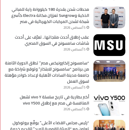
A
محطات شحن بقدرة 180 كيلوواط: راية للمباني
الذكية وSungrow تعززان مكانة Electra كأسرع
شبكة لشحن المركبات الكهربائية في مصر
5 أغسطس، 2026
عقب إطلاق أحدث منتجاتها.. تعرّف على أحدث
شاشات سامسونج في السوق المصري
5 أغسطس، 2026
“سامسونج إلكترونيكس مصر” تطلق الدورة الثامنة
من برنامج “سامسونج للابتكار” وتوقع شراكة مع
جامعة مدينة السادات الأهلية لإعداد كوادر مؤهلة
لسوق العمل
5 أغسطس، 2026
أكبر بطارية في تاريخ سلسلة vivo Y تشعل
المنافسة في مصر مع إطلاق vivo Y500
5 أغسطس، 2026
“رئيس مجلس القضاء الأعلى” يوقّع بروتوكول
تعاون مع “الهيئة القومية للبريد” لتقديم خدمة