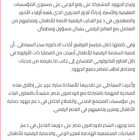
وتركز الجهود المشتركة على رفع الوعي على مستوى المؤسسات
التعليمية والأسرة، إدراكًا للدور المحوري الذي يلعبه أولياء الأمور
والمعلمون في دعم التجارب الرقمية الآمنة للأطفال، وتمكينهم من
التعامل مع العالم الرقمي بشكل مسؤول ومطمئن.
وفي كلمتها خلال مراسم التوقيع، أكدت الدكتورة سحر السنباطي ، أن
قضية السلامة الرقمية للأطفال أصبحت من القضايا ذات الأولوية في
ظل التطور التكنولوجي المتسارع، إلى جانب ما يفرضه من تحديات
ومخاطر تتطلب تضافر جميع الجهود.
وأعربت السنباطي عن تقديرها للأستاذة سارة عزيز على إطلاق هذه
المبادرة المهمة بالشراكة مع ڤودافون مصر، مشيدةً بالتعاون البناء
بين مؤسسات المجتمع المدني والقطاع الخاص في دعم جهود حماية
الأطفال وتعزيز رفاهيتهم في العصر الرقمي.
كما وجهت الشكر لڤودافون مصر على دورها الفاعل في دعم
المبادرات المجتمعية الهادفة لتعزيز الوعي والحماية الرقمية للأطفال