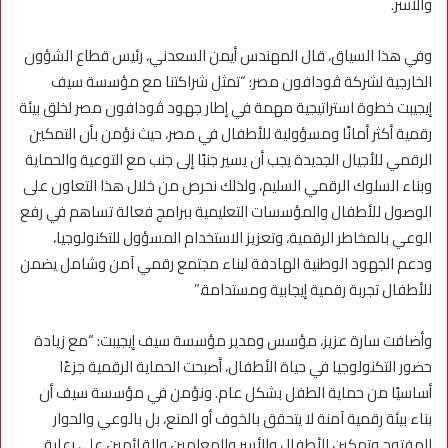
والأسر.
وفي هذا السياق، قال المهندس أيمن السعدني، رئيس قطاع الشؤون
الخارجية لشركة ڤودافون مصر: “تمثل شراكتنا مع مؤسسة سيف
إيجيبت خطوة استراتيجية مهمة في إطار جهود ڤودافون مصر لخلق بيئة
رقمية أكثر أمانًا ومسؤولية للأطفال في مصر، حيث نؤمن بأن التمكين
الرقمي للأجيال الجديدة يجب أن يسير جنبًا إلى جنب مع التوعية والحماية
وبناء السلوك الرقمي السليم، ولذلك نحرص من خلال هذا التعاون على
الوصول للأطفال والمؤسسات التعليمية ببرامج فعالة تساهم في رفع
الوعي بالمخاطر الرقمية، وتعزيز الاستخدام المسؤول للتكنولوجيا،
ودعم الجهود الوطنية الهادفة لبناء مجتمع رقمي آمن وشامل يضمن
للأطفال تجربة رقمية إيجابية ومستدامة.”
وأضافت سارة عزيز، مؤسس ومدير مؤسسة سيف إيجيبت: “مع زيادة
حضور التكنولوجيا في حياة الأطفال، أصبحت الحماية الرقمية جزءًا
أساسيًا من حماية الطفل بشكل عام. ونؤمن في مؤسسة سيف أن
بناء بيئة رقمية آمنة لا يتحقق بالخوف أو المنع، بل بالوعي والحوار
المفتوح وتمكين الأطفال والأسر والمعلمين والقائمين على رعاية