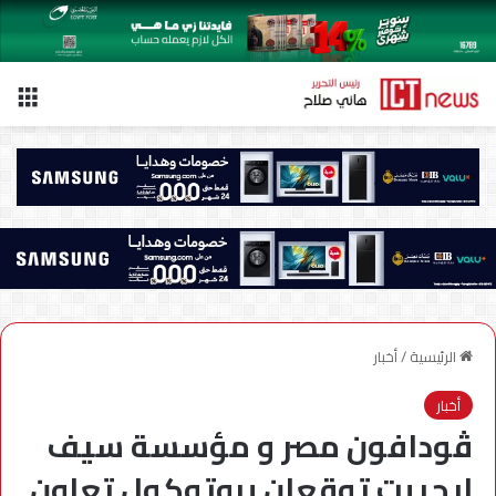
الق
الرئيسية
/
أخبار
أخبار
ڤودافون مصر و مؤسسة سيف
ايجيبت توقعان بروتوكول تعاون